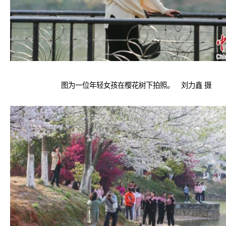
图为一位年轻女孩在樱花树下拍照。 刘力鑫 摄