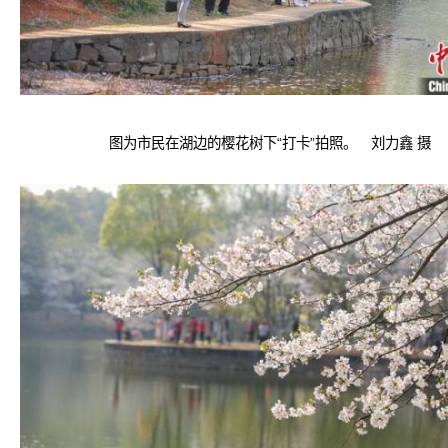
图为市民在湖边的樱花树下“打卡”拍照。 刘力鑫 摄