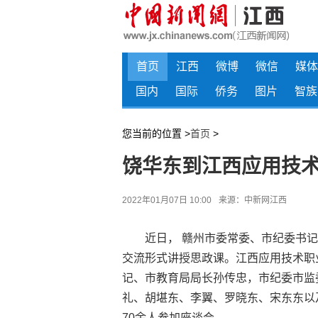
首页
江西
微博
微信
媒体
国内
国际
侨务
图片
智族
您当前的位置 >
首页
>
饶华东到江西应用技
2022年01月07日 10:00
来源：
中新网江西
近日， 赣州市委常委、市纪委书记
交流形式讲授思政课。江西应用技术职
记、市教育局局长孙传忠，市纪委市监
礼、胡堪东、李翼、罗晓东、宋东东以
70余人参加座谈会。