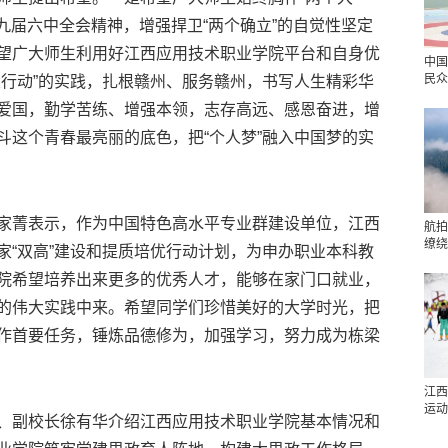
十九届六中全会精神，增强捍卫“两个确立”的自觉性坚定
望广大师生利用好江西应用技术职业学院平台和自身优
中国
民众
大行动”的实践，扎根赣州、服务赣州，书写人生精彩华
爱国，勤学苦练、增强本领，志存高远、感恩奋进，增
斗这个青春最亮丽的底色，把“个人梦”融入中国梦的实
菁表示，作为中国特色高水平专业群建设单位，江西
航拍
缭绕
家“双高”建设和提质培优行动计划，为申办职业本科教
院希望培养出来更多的优秀人才，能够在家门口就业，
的伟大实践中来。希望同学们珍惜美好的大学时光，把
作首要任务，锤炼品德修为，加强学习，努力成为栋梁
江西
运动
副校长徐有华介绍江西应用技术职业学院基本情况和