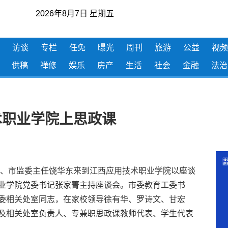
2026年8月7日 星期五
访谈
专栏
任免
曝光
周刊
旅游
公益
视频
供稿
禅修
娱乐
房产
生活
社会
金融
法治
术职业学院上思政课
、市监委主任饶华东来到江西应用技术职业学院以座谈
业学院党委书记张家菁主持座谈会。市委教育工委书
委相关处室同志，在家校领导徐有华、罗诗文、甘宏
及相关处室负责人、专兼职思政课教师代表、学生代表