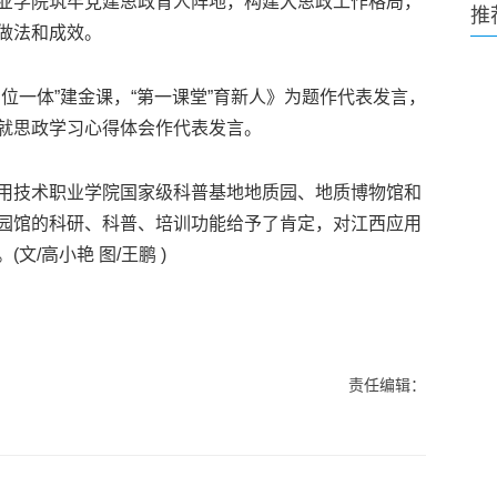
业学院筑牢党建思政育人阵地，构建大思政工作格局，
推
做法和成效。
一体”建金课，“第一课堂”育新人》为题作代表发言，
就思政学习心得体会作代表发言。
技术职业学院国家级科普基地地质园、地质博物馆和
园馆的科研、科普、培训功能给予了肯定，对江西应用
/高小艳 图/王鹏 )
责任编辑：