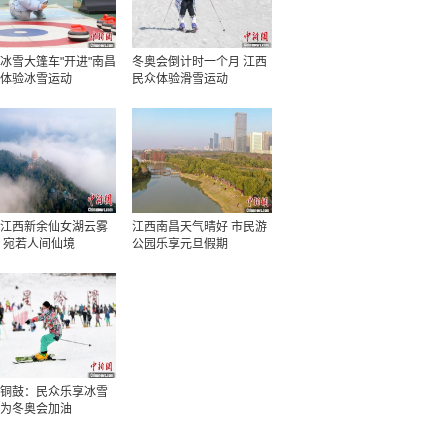
冰雪大篷车"开进"南昌
冬奥会倒计时一个月 江西
体验冰雪运动
民众体验滑雪运动
江西新余仙女湖云雾
江西南昌天气晴好 市民游
 宛若人间仙境
公园乐享元旦假期
铜鼓：民众乐享冰雪
为冬奥会加油