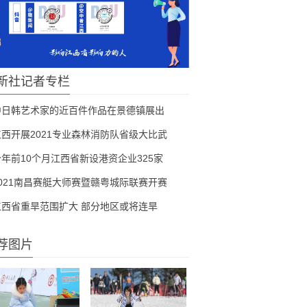
新社记者专栏
中日韩艺术家的近百件作品在景德镇展出
江西开展2021专业森林消防队省级大比武
今年前10个月江西省新设港资企业325家
2021南昌赛艇大师赛暨赣粤城际联赛开赛
江西省重旱范围扩大 部分地区或将连旱
荐图片