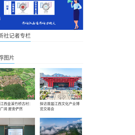
新社记者专栏
荐图片
江西金溪竹桥古村：
探访首届江西文化产业博
广阔 屋舍俨然
览交易会