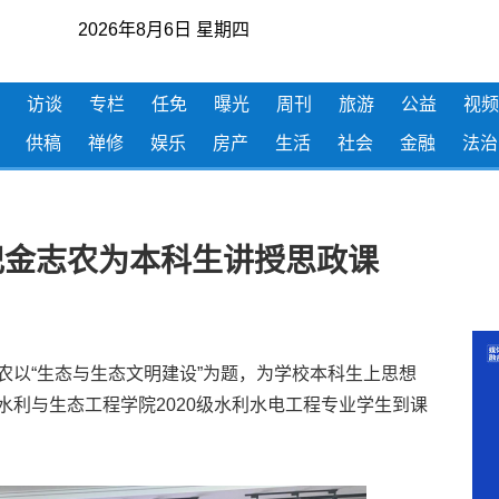
2026年8月6日 星期四
访谈
专栏
任免
曝光
周刊
旅游
公益
视频
供稿
禅修
娱乐
房产
生活
社会
金融
法治
记金志农为本科生讲授思政课
以“生态与生态文明建设”为题，为学校本科生上思想
水利与生态工程学院2020级水利水电工程专业学生到课