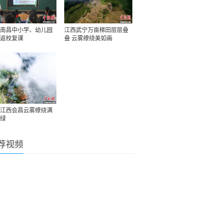
南昌中小学、幼儿园
江西武宁万亩梯田层层叠
返校复课
叠 云雾缭绕美如画
江西会昌云雾缭绕满
绿
荐视频