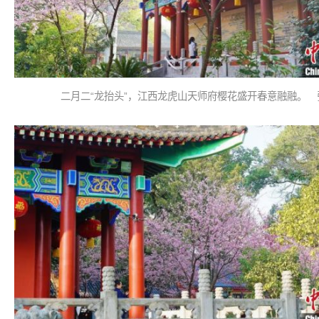
二月二“龙抬头”，江西龙虎山天师府樱花盛开春意融融。 