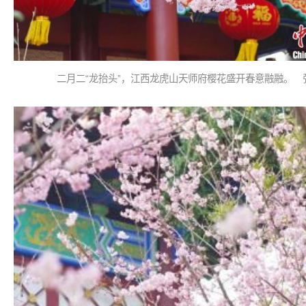
二月二“龙抬头”，江西龙虎山天师府樱花盛开春意融融。 