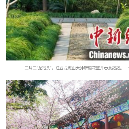
二月二“龙抬头”，江西龙虎山天师府樱花盛开春意融融。 