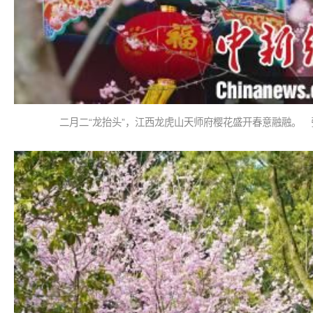
二月二“龙抬头”，江西龙虎山天师府樱花盛开春意融融。 