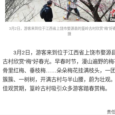
3月2日，游客来到位于江西省上饶市婺源县的篁岭古村欣赏“梅”好
摄
3月2日，游客来到位于江西省上饶市婺源
古村欣赏“梅”好春光。早春时节，漫山遍野的
骨里红梅、垂枝梅……朵朵梅花挂满枝头，一
簇簇、一树树，开满古村与半山腰，蔚为壮观
佳观赏期，篁岭古村吸引众多游客踏春赏梅。
责任