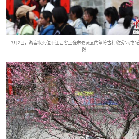
3月2日，游客来到位于江西省上饶市婺源县的篁岭古村欣赏“梅”好
摄