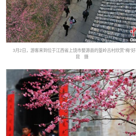
3月2日，游客来到位于江西省上饶市婺源县的篁岭古村欣赏“梅”
昆 摄