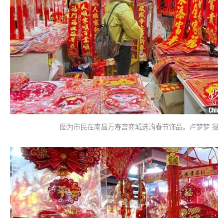
图为市民在南昌万寿宫商城选购春节饰品。卢梦梦 