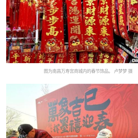
图为南昌万寿宫商城内的春节饰品。 卢梦梦 摄