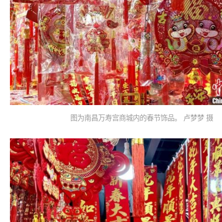
图为南昌万寿宫商城内的春节饰品。 卢梦梦 摄