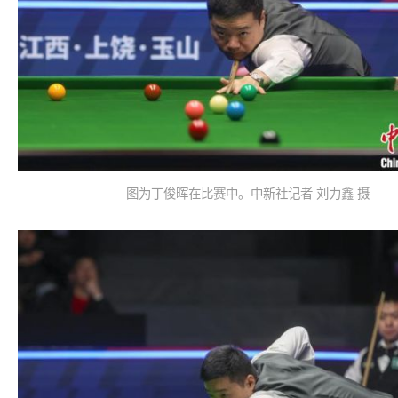
图为丁俊晖在比赛中。中新社记者 刘力鑫 摄