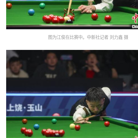
图为江俊在比赛中。中新社记者 刘力鑫 摄