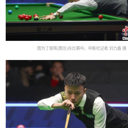
图为丁俊晖(图左)在比赛中。中新社记者 刘力鑫 摄