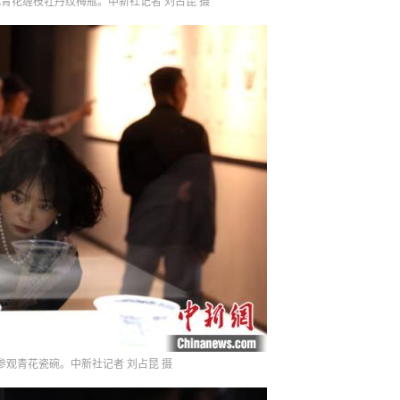
青花缠枝牡丹纹梅瓶。中新社记者 刘占昆 摄
参观青花瓷碗。中新社记者 刘占昆 摄