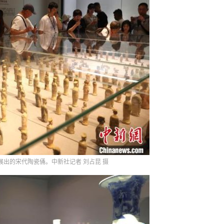
展出的宋代陶瓷俑。中新社记者 刘占昆 摄