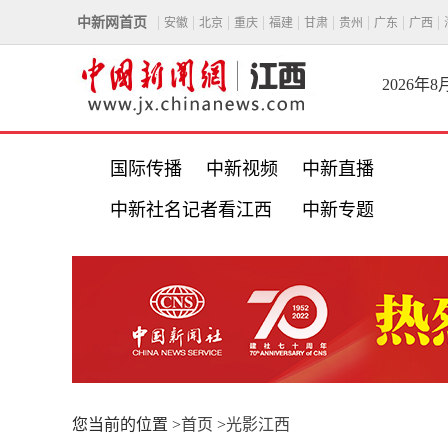
中新网首页
安徽
北京
重庆
福建
甘肃
贵州
广东
广西
2026年
国际传播
中新视频
中新直播
中新社名记者看江西
中新专题
您当前的位置 >
首页
>
光影江西