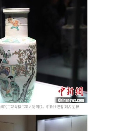
间的古彩琴棋书画人物图瓶。中新社记者 刘占昆 摄