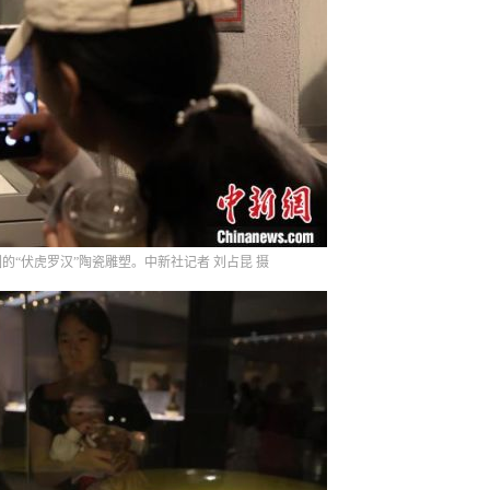
的“伏虎罗汉”陶瓷雕塑。中新社记者 刘占昆 摄