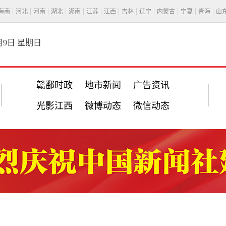
海南
河北
河南
湖北
湖南
江苏
江西
吉林
辽宁
内蒙古
宁夏
青海
山
8月9日 星期日
赣鄱时政
地市新闻
广告资讯
光影江西
微博动态
微信动态