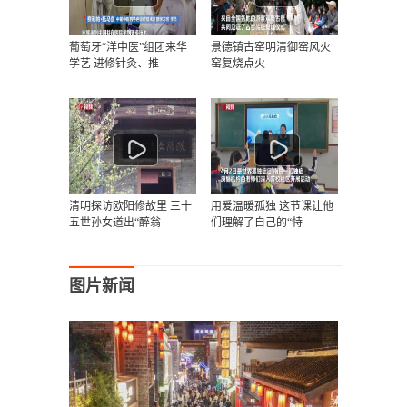
葡萄牙“洋中医”组团来华
景德镇古窑明清御窑风火
学艺 进修针灸、推
窑复烧点火
清明探访欧阳修故里 三十
用爱温暖孤独 这节课让他
五世孙女道出“醉翁
们理解了自己的“特
图片新闻