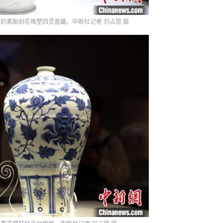
的素胎刻花堆塑四灵盖罐。中新社记者 刘占昆 摄