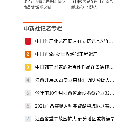
航拍江西蟠龙峰景区 感受
团团簇簇展春色 江西南昌
南昌版“爱乐之城”
绣球花开引游人
中新社记者专栏
中国竹产业总产值达4153亿元 “以竹代塑”倡
中国再添4处世界灌溉工程遗产
中日韩艺术家的近百件作品在景德镇展出
江西开展2021专业森林消防队省级大比武
今年前10个月江西省新设港资企业325家
2021南昌赛艇大师赛暨赣粤城际联赛开赛
江西省重旱范围扩大 部分地区或将连旱