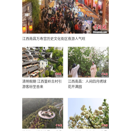
江西南昌万寿宫历史文化街区夜游人气旺
清明假期 江西篁岭古村引
江西南昌：人间四月绣球
游客纷至沓来
花开满园