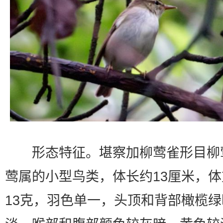
形态特征。堪察加柳莺雀形目柳
莺属的小型鸟类，体长约13厘米，体
13克，羽色单一，头顶和背部橄榄绿