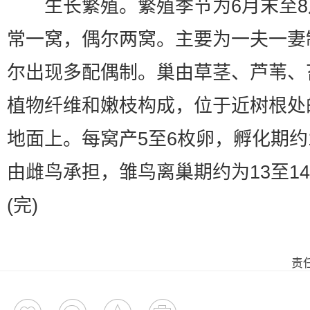
生长繁殖。繁殖季节为6月末至8
常一窝，偶尔两窝。主要为一夫一妻
尔出现多配偶制。巢由草茎、芦苇、
植物纤维和嫩枝构成，位于近树根处
地面上。每窝产5至6枚卵，孵化期约
由雌鸟承担，雏鸟离巢期约为13至1
(完)
责