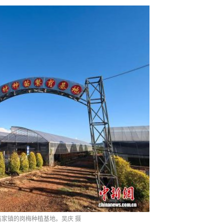
家镇的岗梅种植基地。吴庆 摄