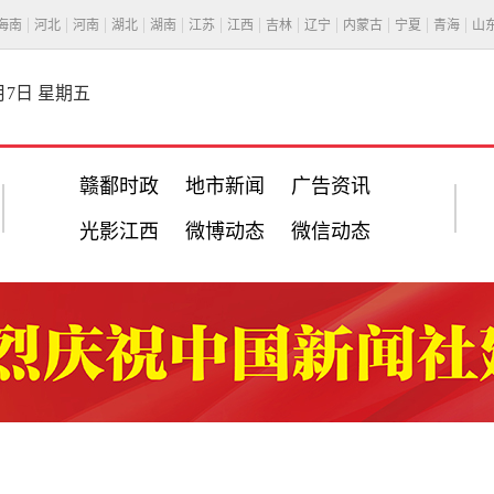
海南
河北
河南
湖北
湖南
江苏
江西
吉林
辽宁
内蒙古
宁夏
青海
山
8月7日 星期五
赣鄱时政
地市新闻
广告资讯
光影江西
微博动态
微信动态