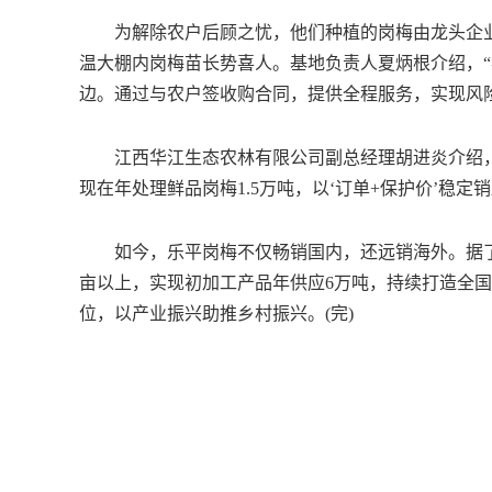
为解除农户后顾之忧，他们种植的岗梅由龙头企业
温大棚内岗梅苗长势喜人。基地负责人夏炳根介绍，“
边。通过与农户签收购合同，提供全程服务，实现风
江西华江生态农林有限公司副总经理胡进炎介绍，
现在年处理鲜品岗梅1.5万吨，以‘订单+保护价’稳
如今，乐平岗梅不仅畅销国内，还远销海外。据了解
亩以上，实现初加工产品年供应6万吨，持续打造全
位，以产业振兴助推乡村振兴。(完)