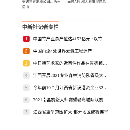
探访世界地质公园江西三
南昌AI机器人科普展启幕
清山
中新社记者专栏
中国竹产业总产值达4153亿元 “以竹代塑”倡
中国再添4处世界灌溉工程遗产
中日韩艺术家的近百件作品在景德镇展出
江西开展2021专业森林消防队省级大比武
今年前10个月江西省新设港资企业325家
2021南昌赛艇大师赛暨赣粤城际联赛开赛
江西省重旱范围扩大 部分地区或将连旱