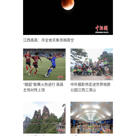
江西南昌：月全食天象亮相夜空
“赣超”联赛火热进行 南昌
中外摄影师走进世界地质
主场对阵上饶
公园江西三清山