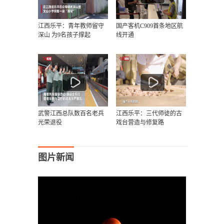
江西乐平：青年教师留守
国产客机C909首条地区航
深山 为9名孩子撑起
线开通
武警江西总队数百名老兵
江西乐平：三代师徒的古
光荣退役
戏台营造与修复路
图片新闻