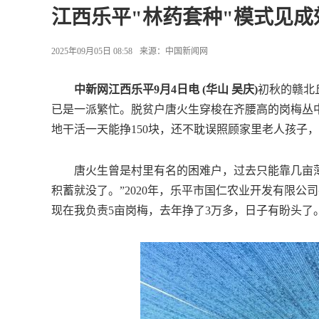
江西乐平"林药套种"模式见成
2025年09月05日 08:58
来源：
中国新闻网
中新网江西乐平9月4日电 (华山 吴庆)
初秋的赣北
已是一派繁忙。脱贫户唐火生穿梭在齐腰高的岗梅丛中
地干活一天能挣150块，还不耽误照顾家里老人孩子，
唐火生曾是村里有名的困难户，过去只能靠几亩薄
积蓄就没了。”2020年，乐平市国仁农业开发有限
现在我负责5亩岗梅，去年挣了3万多，日子有盼头了。