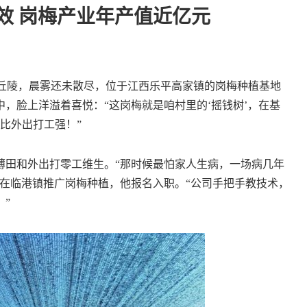
效 岗梅产业年产值近亿元
丘陵，晨雾还未散尽，位于江西乐平高家镇的岗梅种植基地
，脸上洋溢着喜悦：“这岗梅就是咱村里的‘摇钱树’，在基
比外出打工强！”
田和外出打零工维生。“那时候最怕家人生病，一场病几年
公司在临港镇推广岗梅种植，他报名入职。“公司手把手教技术，
”