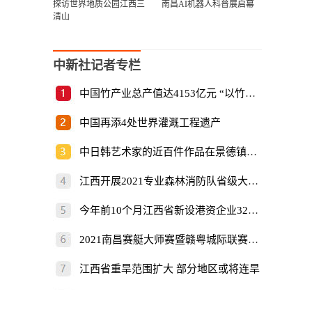
探访世界地质公园江西三
南昌AI机器人科普展启幕
清山
中新社记者专栏
中国竹产业总产值达4153亿元 “以竹代塑”倡
中国再添4处世界灌溉工程遗产
中日韩艺术家的近百件作品在景德镇展出
江西开展2021专业森林消防队省级大比武
今年前10个月江西省新设港资企业325家
2021南昌赛艇大师赛暨赣粤城际联赛开赛
江西省重旱范围扩大 部分地区或将连旱