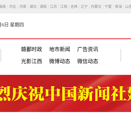
海南
河北
河南
湖北
湖南
江苏
江西
吉林
辽宁
内蒙古
宁夏
青海
山
8月6日 星期四
赣鄱时政
地市新闻
广告资讯
光影江西
微博动态
微信动态