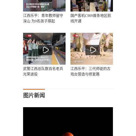
江西乐平：青年教师留守
国产客机C909首条地区航
深山 为9名孩子撑起
线开通
武警江西总队数百名老兵
江西乐平：三代师徒的古
光荣退役
戏台营造与修复路
图片新闻