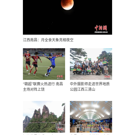
江西南昌：月全食天象亮相夜空
“赣超”联赛火热进行 南昌
中外摄影师走进世界地质
主场对阵上饶
公园江西三清山