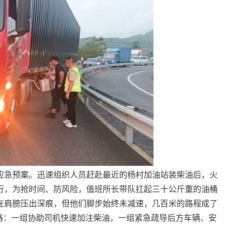
急预案。迅速组织人员赶赴最近的杨村加油站装柴油后，火
行，为抢时间、防风险，值班所长带队扛起三十公斤重的油桶
在肩膀压出深痕，但他们脚步始终未减速，几百米的路程成了
路：一组协助司机快速加注柴油，一组紧急疏导后方车辆、安