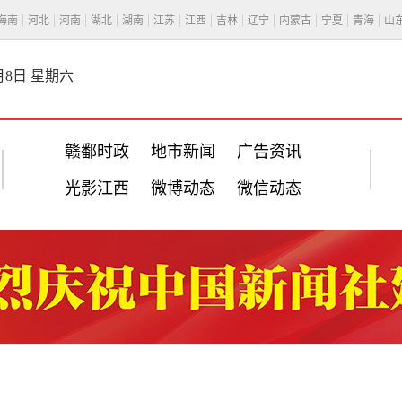
海南
河北
河南
湖北
湖南
江苏
江西
吉林
辽宁
内蒙古
宁夏
青海
山
8月8日 星期六
赣鄱时政
地市新闻
广告资讯
光影江西
微博动态
微信动态