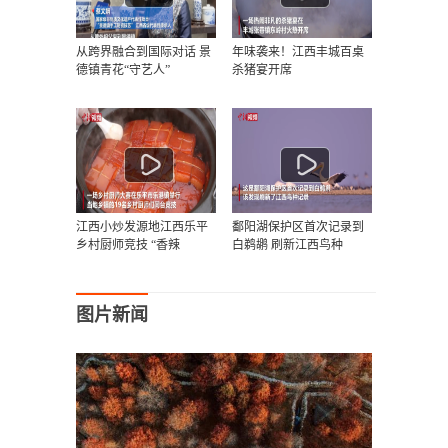
从跨界融合到国际对话 景
年味袭来！江西丰城百桌
德镇青花“守艺人”
杀猪宴开席
江西小炒发源地江西乐平
鄱阳湖保护区首次记录到
乡村厨师竞技 “香辣
白鹈鹕 刷新江西鸟种
图片新闻