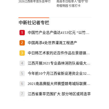
2026江西新年音乐会举行
南昌冬日稻草人“值守”珍
奇植物园 引客打卡
中新社记者专栏
中国竹产业总产值达4153亿元 “以竹代塑”倡
中国再添4处世界灌溉工程遗产
中日韩艺术家的近百件作品在景德镇展出
江西开展2021专业森林消防队省级大比武
今年前10个月江西省新设港资企业325家
2021南昌赛艇大师赛暨赣粤城际联赛开赛
江西省重旱范围扩大 部分地区或将连旱