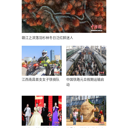
赣江之滨落羽杉林冬日泛红醉迷人
江西南昌首支女子铁骑队
中国铁路元旦假期运输启
动