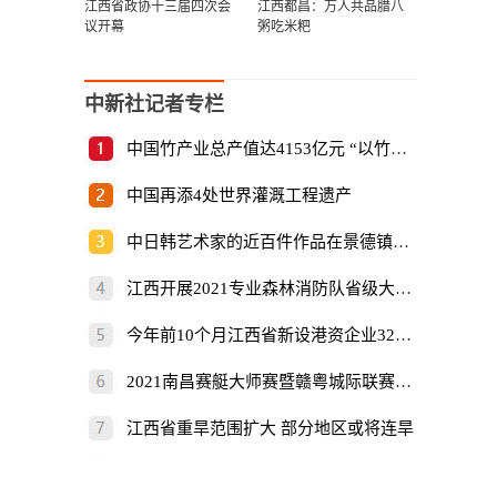
江西省政协十三届四次会
江西都昌：万人共品腊八
议开幕
粥吃米粑
中新社记者专栏
中国竹产业总产值达4153亿元 “以竹代塑”倡
中国再添4处世界灌溉工程遗产
中日韩艺术家的近百件作品在景德镇展出
江西开展2021专业森林消防队省级大比武
今年前10个月江西省新设港资企业325家
2021南昌赛艇大师赛暨赣粤城际联赛开赛
江西省重旱范围扩大 部分地区或将连旱