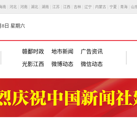
海南
河北
河南
湖北
湖南
江苏
江西
吉林
辽宁
内蒙古
宁夏
青海
山
8月8日 星期六
赣鄱时政
地市新闻
广告资讯
光影江西
微博动态
微信动态