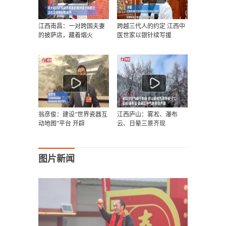
江西南昌：一对跨国夫妻
跨越三代人的约定 江西中
的披萨店，藏着烟火
医世家以银针续写援
翁彦俊：建设“世界瓷器互
江西庐山：雾凇、瀑布
动地图”平台 开辟
云、日晕三景齐现
图片新闻