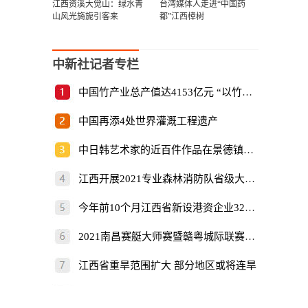
江西资溪大觉山：绿水青
台湾媒体人走进“中国药
山风光旖旎引客来
都”江西樟树
中新社记者专栏
中国竹产业总产值达4153亿元 “以竹代塑”倡
中国再添4处世界灌溉工程遗产
中日韩艺术家的近百件作品在景德镇展出
江西开展2021专业森林消防队省级大比武
今年前10个月江西省新设港资企业325家
2021南昌赛艇大师赛暨赣粤城际联赛开赛
江西省重旱范围扩大 部分地区或将连旱