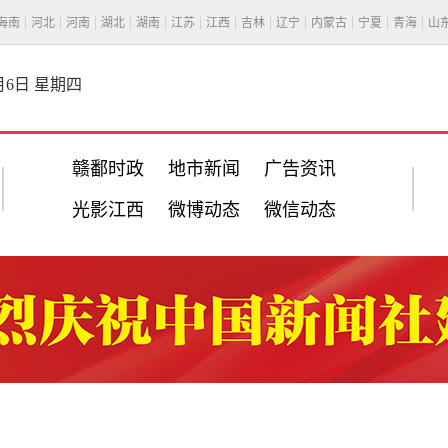
海南
河北
河南
湖北
湖南
江苏
江西
吉林
辽宁
内蒙古
宁夏
青海
山
8月6日 星期四
赣鄱时政
地市新闻
广告资讯
光影江西
微博动态
微信动态