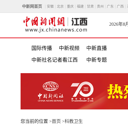
中新网首页
安徽
北京
重庆
福建
甘肃
贵州
广东
广西
2026年
国际传播
中新视频
中新直播
中新社名记者看江西
中新专题
您当前的位置 >
首页
>
科教卫生