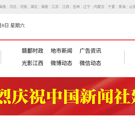
海南
河北
河南
湖北
湖南
江苏
江西
吉林
辽宁
内蒙古
宁夏
青海
山
8月8日 星期六
赣鄱时政
地市新闻
广告资讯
光影江西
微博动态
微信动态