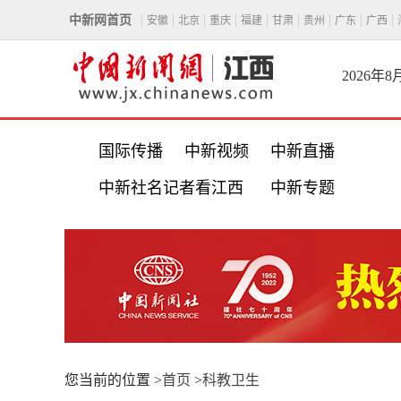
中新网首页
安徽
北京
重庆
福建
甘肃
贵州
广东
广西
2026年
国际传播
中新视频
中新直播
中新社名记者看江西
中新专题
您当前的位置 >
首页
>
科教卫生