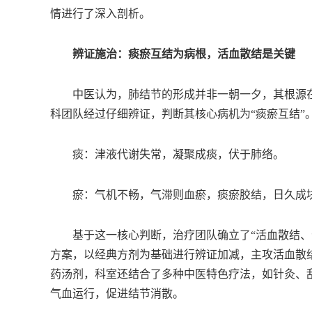
情进行了深入剖析。
辨证施治：痰瘀互结为病根，活血散结是关键
中医认为，肺结节的形成并非一朝一夕，其根源在
科团队经过仔细辨证，判断其核心病机为“痰瘀互结”
痰：津液代谢失常，凝聚成痰，伏于肺络。
瘀：气机不畅，气滞则血瘀，痰瘀胶结，日久成块
基于这一核心判断，治疗团队确立了“活血散结、化
方案，以经典方剂为基础进行辨证加减，主攻活血散
药汤剂，科室还结合了多种中医特色疗法，如针灸、
气血运行，促进结节消散。