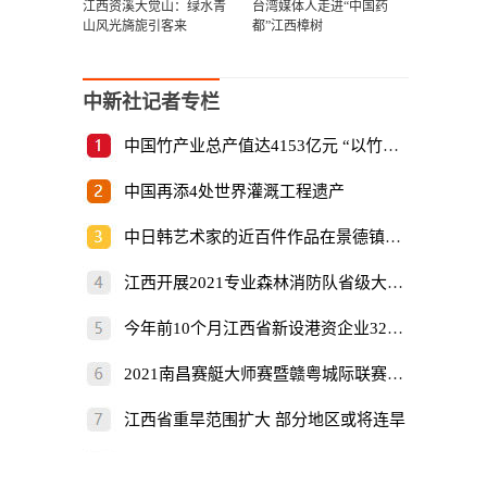
江西资溪大觉山：绿水青
台湾媒体人走进“中国药
山风光旖旎引客来
都”江西樟树
中新社记者专栏
中国竹产业总产值达4153亿元 “以竹代塑”倡
中国再添4处世界灌溉工程遗产
中日韩艺术家的近百件作品在景德镇展出
江西开展2021专业森林消防队省级大比武
今年前10个月江西省新设港资企业325家
2021南昌赛艇大师赛暨赣粤城际联赛开赛
江西省重旱范围扩大 部分地区或将连旱