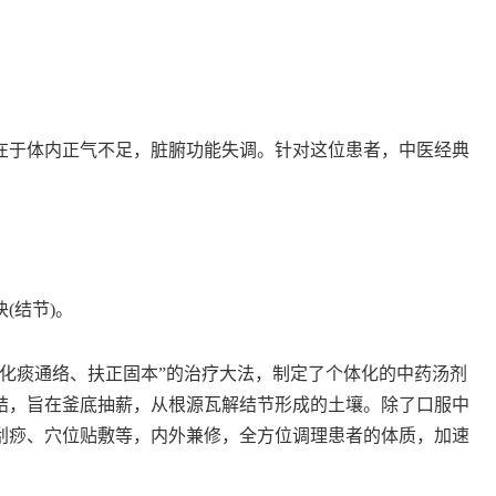
于体内正气不足，脏腑功能失调。针对这位患者，中医经典
。
(结节)。
痰通络、扶正固本”的治疗大法，制定了个体化的中药汤剂
结，旨在釜底抽薪，从根源瓦解结节形成的土壤。除了口服中
刮痧、穴位贴敷等，内外兼修，全方位调理患者的体质，加速