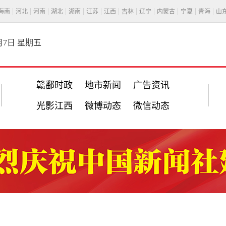
海南
河北
河南
湖北
湖南
江苏
江西
吉林
辽宁
内蒙古
宁夏
青海
山
8月7日 星期五
赣鄱时政
地市新闻
广告资讯
光影江西
微博动态
微信动态