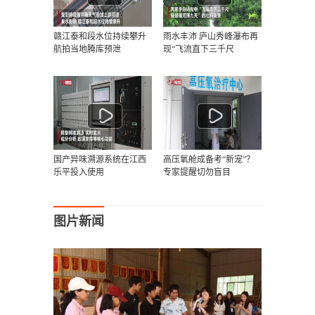
赣江泰和段水位持续攀升
雨水丰沛 庐山秀峰瀑布再
航拍当地腾库预泄
现“飞流直下三千尺
国产异味溯源系统在江西
高压氧舱成备考“新宠”？
乐平投入使用
专家提醒切勿盲目
图片新闻