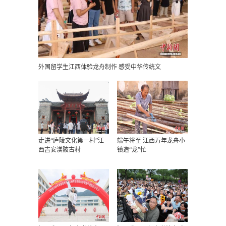
外国留学生江西体验龙舟制作 感受中华传统文
走进“庐陵文化第一村”江
端午将至 江西万年龙舟小
西吉安渼陂古村
镇造“龙”忙