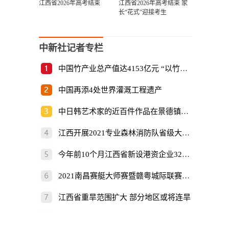
江西省2026年高考结束
江西省2026年高考结束 家
长“花式”迎接考生
中新社记者专栏
中国竹产业总产值达4153亿元 “以竹代塑”倡
中国再添4处世界灌溉工程遗产
中日韩艺术家的近百件作品在景德镇展出
江西开展2021专业森林消防队省级大比武
今年前10个月江西省新设港资企业325家
2021南昌赛艇大师赛暨赣粤城际联赛开赛
江西省重旱范围扩大 部分地区或将连旱