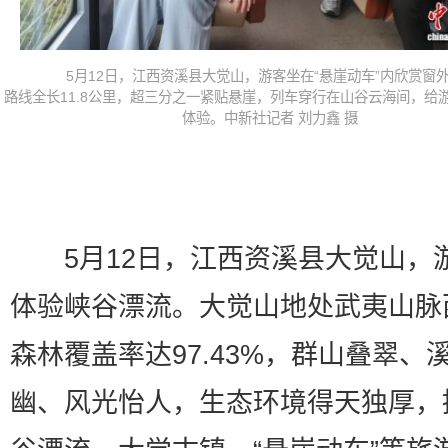
5月12日，江西资溪县大觉山，游客坐在“悬崖动车”内欣赏窗
路线全长11.8公里，超三分之一紧贴悬崖，列车穿行在山谷云海间，给
体验。中新社记者 刘力鑫 摄
5月12日，江西资溪县大觉山，
体验峡谷漂流。大觉山地处武夷山脉
森林覆盖率达97.43%，群山叠翠、
幽、风光怡人，生态环境得天独厚，