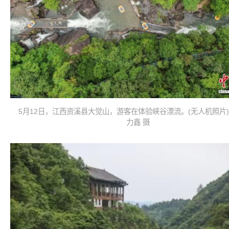
5月12日，江西资溪县大觉山，游客在体验峡谷漂流。(无人机照片)
力鑫 摄