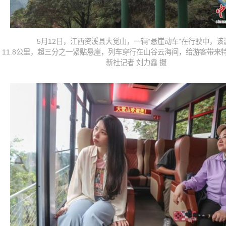
5月12日，江西资溪县大觉山，一辆“悬崖动车”在行驶中，该
11.8公里，超三分之一紧贴悬崖，列车穿行在山谷云海间，给游客带来
新社记者 刘力鑫 摄