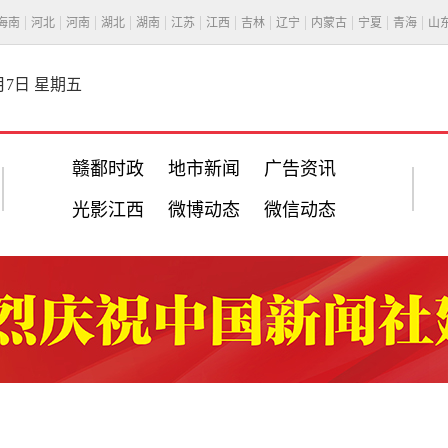
海南
河北
河南
湖北
湖南
江苏
江西
吉林
辽宁
内蒙古
宁夏
青海
山
8月7日 星期五
赣鄱时政
地市新闻
广告资讯
光影江西
微博动态
微信动态