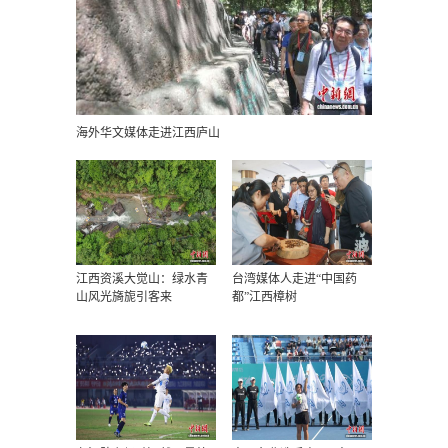
海外华文媒体走进江西庐山
江西资溪大觉山：绿水青
台湾媒体人走进“中国药
山风光旖旎引客来
都”江西樟树