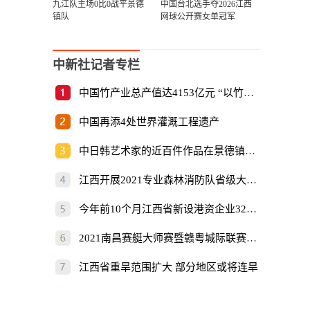
九江队主场0比0战平景德
中国台北选手夺2026江西
镇队
网球公开赛女单冠军
中新社记者专栏
中国竹产业总产值达4153亿元 “以竹代塑”倡
中国再添4处世界灌溉工程遗产
中日韩艺术家的近百件作品在景德镇展出
江西开展2021专业森林消防队省级大比武
今年前10个月江西省新设港资企业325家
2021南昌赛艇大师赛暨赣粤城际联赛开赛
江西省重旱范围扩大 部分地区或将连旱