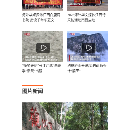
海外华媒探访江西白鹿洞
2026海外华文媒体江西行
书院 品读千年华夏文
采访活动南昌启动
“微笑天使”长江江豚“恋爱
初夏庐山云瀑起 岩间独秀
季”活跃“出镜
“杜鹃王”
图片新闻