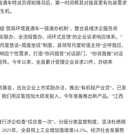
直通车特派员得知情况后，第一时间帮其对接县里有包装需求
焕生机。
‘营商环境直通车一链速办机制’，整合县域涉企服务资
化联办、全流程督办、闭环式反馈’的企业诉求响应体系。”
月度恳谈+周度坐班”制度，县领导月度轮值主持“企呼我应、
响应个性需求，打造“你问我答”对话部门、“你说我做”对话
阵。今年以来，全县累计受理企业诉求23件，办结率
基金，出台企业上市奖励办法，推出“有机硅产业贷”，已发
场低，我们用这笔钱加大研发投入，今年准备推出新产品。”江西
行涉企检查“综合查一次”、分级分类监管制度，坚决杜绝随
025年，全县规上工业增加值增速14.2%，经济社会发展势