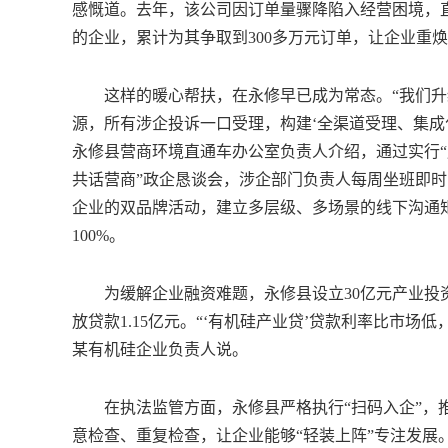
感慨道。去年，该公司因订单量骤降陷入经营困境，
的企业，累计为其争取到300多万元订单，让企业重
这样的暖心帮扶，在永修早已成为常态。“我们升级
源，所有涉企投诉一口受理，构建‘全渠道受理、集成
永修县营商环境直通车办公室负责人介绍，通过实行“
共话营商”政企恳谈会，涉企部门负责人每周坐班即时
企业的双品牌活动，建立多层级、多场景的线下沟通矩
100%。
为缓解企业融资难题，永修县设立30亿元产业投资
放贷款1.15亿元。“‘有机硅产业贷’贷款利率比市
某有机硅企业负责人说。
在执法监管方面，永修县严格执行“扫码入企”，推
意检查、重复检查，让企业能够“轻装上阵”专注发展。2