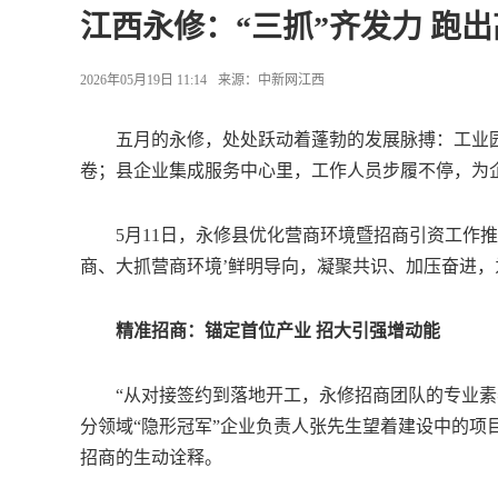
江西永修：“三抓”齐发力 跑
2026年05月19日 11:14
来源：
中新网江西
五月的永修，处处跃动着蓬勃的发展脉搏：工业园
卷；县企业集成服务中心里，工作人员步履不停，为企
5月11日，永修县优化营商环境暨招商引资工作推
商、大抓营商环境’鲜明导向，凝聚共识、加压奋进，
精准招商：锚定首位产业 招大引强增动能
“从对接签约到落地开工，永修招商团队的专业素养
分领域“隐形冠军”企业负责人张先生望着建设中的项
招商的生动诠释。