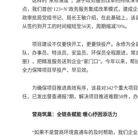
这样的“永修速度”，源于政务服务改革的持续深化与
点，我们首创‘123+N’政务服务集成改革模式，建成
政审批局党组书记、局长王敏介绍，在此基础上，该县推
从签约到开工的时间缩短至56天，周期缩减70%。
项目建设不仅要快开工，更要快投产。永修为全县408
队，办事员、特派员、安监员、环保员全程跟进，常态
册》，把精准服务送到企业“家门口”。今年以来，帮
全力保障项目早投产、早见效。
为确保项目推进高效有序，该县对342个重大项目
任，已发出督查通报7期，解决项目推进难题58件，办结
营商筑巢：全链条赋能 暖心纾困添活力
“如果不是营商环境直通车的及时帮助，我们企业可