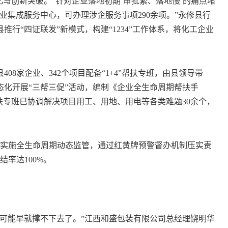
创新突破。“针对企业落地初期‘审批繁、落地慢’的痛点堵
企业集成服务中心，可办理涉企服务事项290余项。”永修县行
行“四证联发”新模式，构建“1234”工作体系，将化工企业
家企业、342个项目配备“1+4”帮扶专班，由县领导带
化开展“三帮三促”活动，编制《企业全生命周期帮扶手
扶专班已协调解决项目用工、用地、用电等各类难题30余个，
实施全生命周期动态监管，通过红黄牌预警督办机制压实责
率达100%。
能早就撑不下去了。”江西和盛包装有限公司总经理饶明华