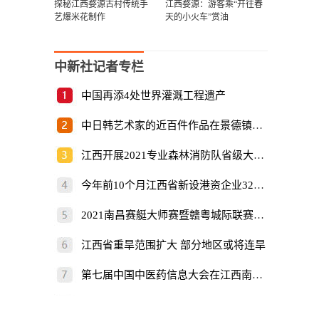
探秘江西婺源古村传统手
江西婺源：游客乘“开往春
艺爆米花制作
天的小火车”赏油
中新社记者专栏
中国再添4处世界灌溉工程遗产
中日韩艺术家的近百件作品在景德镇展出
江西开展2021专业森林消防队省级大比武
今年前10个月江西省新设港资企业325家
2021南昌赛艇大师赛暨赣粤城际联赛开赛
江西省重旱范围扩大 部分地区或将连旱
第七届中国中医药信息大会在江西南昌开幕