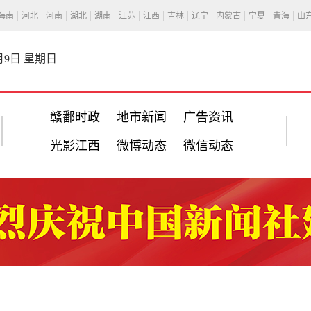
海南
河北
河南
湖北
湖南
江苏
江西
吉林
辽宁
内蒙古
宁夏
青海
山
8月9日 星期日
赣鄱时政
地市新闻
广告资讯
光影江西
微博动态
微信动态