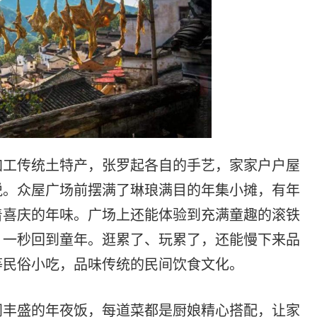
工传统土特产，张罗起各自的手艺，家家户户屋
悦。众屋广场前摆满了琳琅满目的年集小摊，有年
着喜庆的年味。广场上还能体验到充满童趣的滚铁
，一秒回到童年。逛累了、玩累了，还能慢下来品
等民俗小吃，品味传统的民间饮食文化。
丰盛的年夜饭，每道菜都是厨娘精心搭配，让家