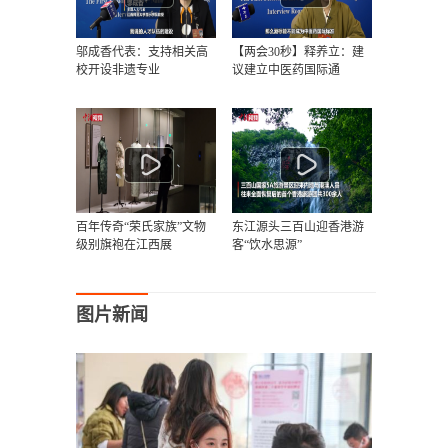
邬成香代表：支持相关高
【两会30秒】释养立：建
校开设非遗专业
议建立中医药国际通
百年传奇“荣氏家族”文物
东江源头三百山迎香港游
级别旗袍在江西展
客“饮水思源”
图片新闻