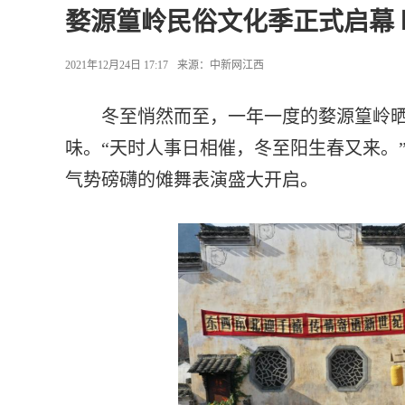
婺源篁岭民俗文化季正式启幕
2021年12月24日 17:17
来源：
中新网江西
冬至悄然而至，一年一度的婺源篁岭晒
味。“天时人事日相催，冬至阳生春又来。” 
气势磅礴的傩舞表演盛大开启。