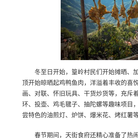
冬至日开始，篁岭村民们开始摊晒、加
顶开始晾晒起鸡鸭鱼肉，洋溢着丰收的喜
画、对联、怀旧玩具、干货炒货等，充斥
环、投壶、鸡毛毽子、抽陀螺等趣味项目
尝特色的油煎灯、炉饼、爆米花、烤红薯
春节期间，天街食府还精心准备了热闹