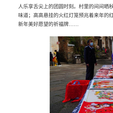
人乐享舌尖上的团圆时刻。村里的间间晒
味道；高高悬挂的火红灯笼预兆着来年的
新年美好愿望的祈福牌……