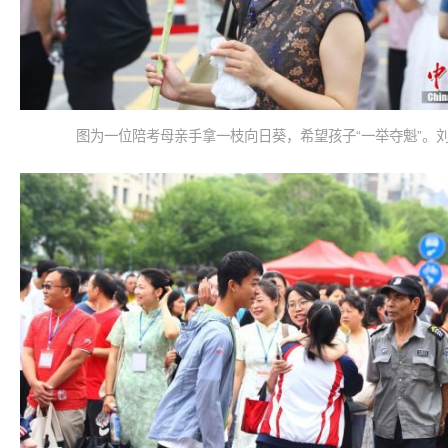
图为一位陪考母亲手拿一枝向日葵，希望孩子“一举夺魁”。刘