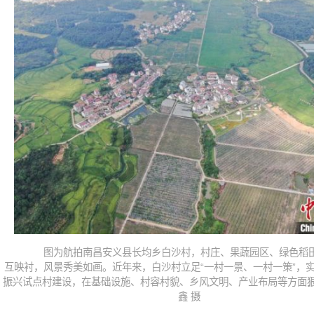
图为航拍南昌安义县长均乡白沙村，村庄、果蔬园区、绿色稻
互映衬，风景秀美如画。近年来，白沙村立足“一村一景、一村一策”，
振兴试点村建设，在基础设施、村容村貌、乡风文明、产业布局等方面
鑫 摄