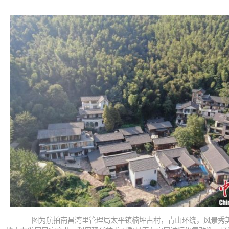
图为航拍南昌湾里管理局太平镇楠坪古村，青山环绕，风景秀