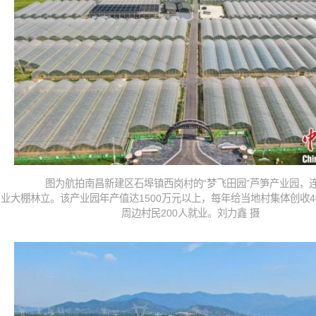
图为航拍南昌新建区石埠镇西岗村的“梦飞田园”芦笋产业园，
业大棚林立。该产业园年产值达1500万元以上，每年给当地村集体创收4
周边村民200人就业。刘力鑫 摄