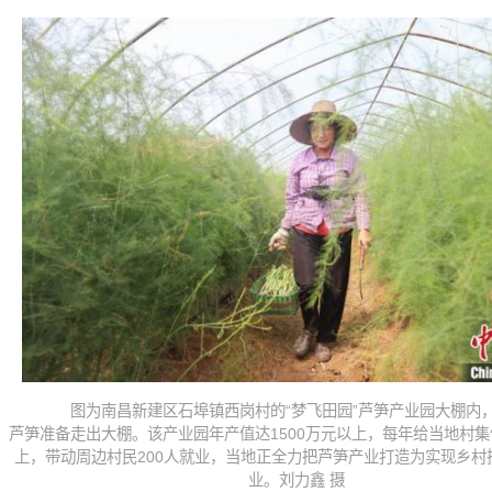
图为南昌新建区石埠镇西岗村的“梦飞田园”芦笋产业园大棚内
芦笋准备走出大棚。该产业园年产值达1500万元以上，每年给当地村集
上，带动周边村民200人就业，当地正全力把芦笋产业打造为实现乡村
业。刘力鑫 摄