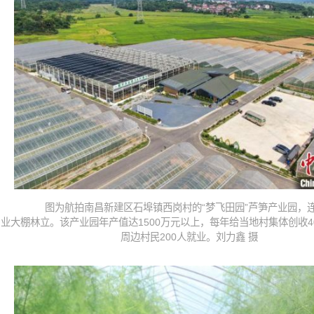
图为航拍南昌新建区石埠镇西岗村的“梦飞田园”芦笋产业园，
业大棚林立。该产业园年产值达1500万元以上，每年给当地村集体创收4
周边村民200人就业。刘力鑫 摄