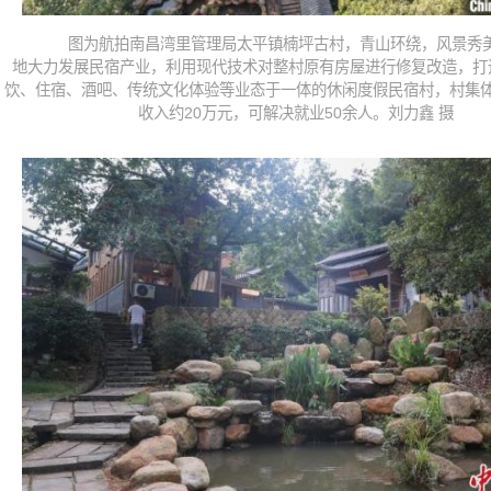
图为航拍南昌湾里管理局太平镇楠坪古村，青山环绕，风景秀
地大力发展民宿产业，利用现代技术对整村原有房屋进行修复改造，打
饮、住宿、酒吧、传统文化体验等业态于一体的休闲度假民宿村，村集
收入约20万元，可解决就业50余人。刘力鑫 摄