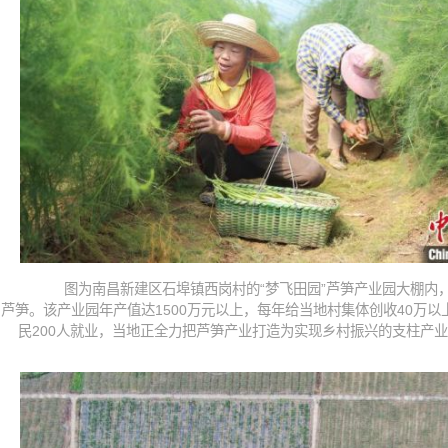
图为南昌新建区石埠镇西岗村的“梦飞田园”芦笋产业园大棚内
芦笋。该产业园年产值达1500万元以上，每年给当地村集体创收40万以
民200人就业，当地正全力把芦笋产业打造为实现乡村振兴的支柱产业