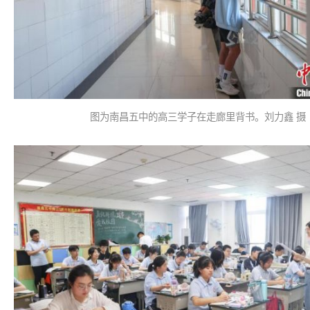
图为南昌五中的高三学子在走廊里背书。刘力鑫 摄