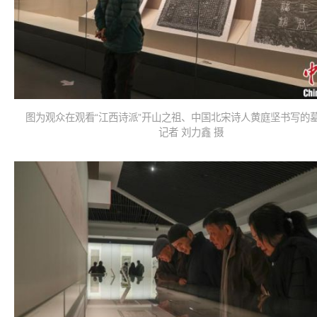
图为观众在观看“江西诗派”开山之祖、中国北宋诗人黄庭坚书写的
记者 刘力鑫 摄