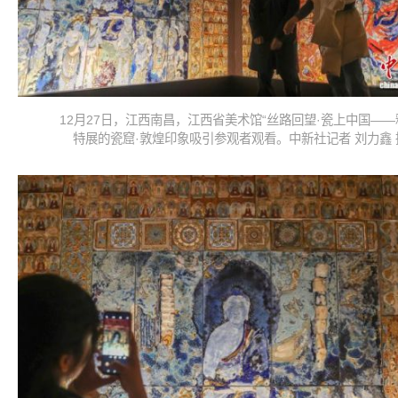
12月27日，江西南昌，江西省美术馆“丝路回望·瓷上中国——
特展的瓷窟·敦煌印象吸引参观者观看。中新社记者 刘力鑫 