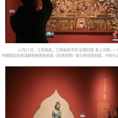
12月27日，江西南昌，江西省美术馆“丝路回望·瓷上中国——
特展展出的高温颜色釉瓷板壁画《反弹琵琶》吸引参观者拍照。中新社记