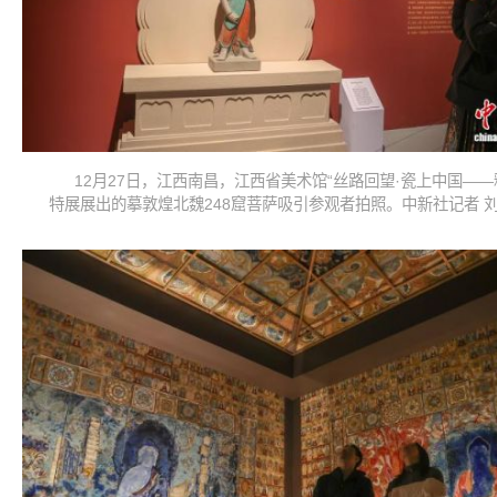
12月27日，江西南昌，江西省美术馆“丝路回望·瓷上中国——
特展展出的摹敦煌北魏248窟菩萨吸引参观者拍照。中新社记者 刘