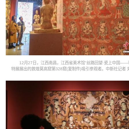
12月27日，江西南昌，江西省美术馆“丝路回望·瓷上中国——
特展展出的敦煌莫高窟第328窟(复制件)吸引参观者。中新社记者 