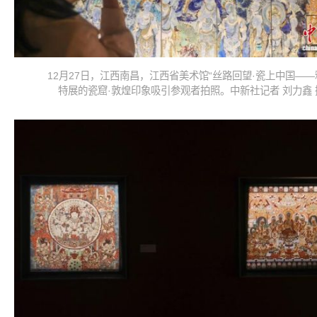
12月27日，江西南昌，江西省美术馆“丝路回望·瓷上中国——
特展的瓷窟·敦煌印象吸引参观者拍照。中新社记者 刘力鑫 