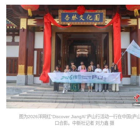
图为2026洋网红“Discover JiangXi”庐山行活动一行在中国(
口合影。中新社记者 刘力鑫 摄