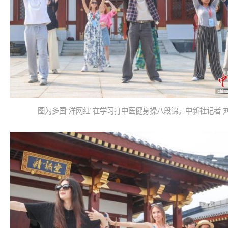
图为多国“洋网红”在学习打中医健身操八段锦。中新社记者 刘