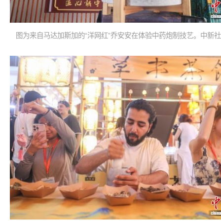
图为来自马达加斯加的“洋网红”乔安安在体验中药炮制技艺。中新社