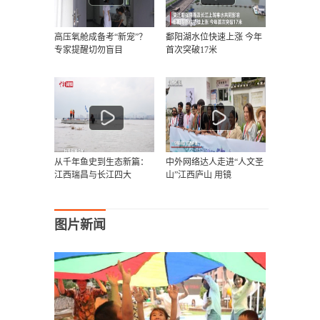
高压氧舱成备考“新宠”？
鄱阳湖水位快速上涨 今年
专家提醒切勿盲目
首次突破17米
从千年鱼史到生态新篇：
中外网络达人走进“人文圣
江西瑞昌与长江四大
山”江西庐山 用镜
图片新闻