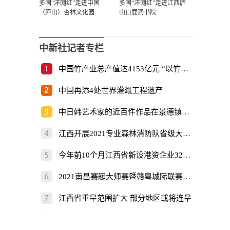
多国“洋网红”走进中国
多国“洋网红”走进江西庐
（庐山）杏林文化园
山白鹿洞书院
中新社记者专栏
中国竹产业总产值达4153亿元 “以竹代塑”倡
中国再添4处世界灌溉工程遗产
中日韩艺术家的近百件作品在景德镇展出
江西开展2021专业森林消防队省级大比武
今年前10个月江西省新设港资企业325家
2021南昌赛艇大师赛暨赣粤城际联赛开赛
江西省重旱范围扩大 部分地区或将连旱