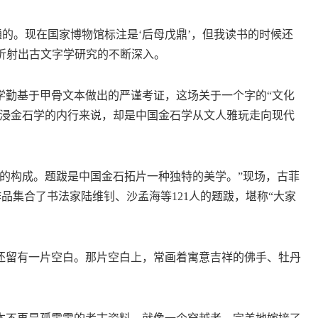
通的。现在国家博物馆标注是‘后母戊鼎’，但我读书的时候还
，折射出古文字学研究的不断深入。
勤基于甲骨文本做出的严谨考证，这场关于一个字的“文化
沉浸金石学的内行来说，却是中国金石学从文人雅玩走向现代
构成。题跋是中国金石拓片一种独特的美学。”现场，古菲
品集合了书法家陆维钊、沙孟海等121人的题跋，堪称“大家
留有一片空白。那片空白上，常画着寓意吉祥的佛手、牡丹
。