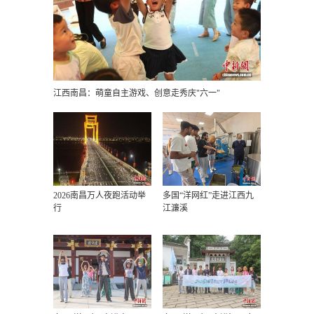
江西南昌：萌童自主游戏、创意走秀庆"六一"
2026南昌万人夜跑活动举
多国“洋网红”走进江西九
行
江濂溪