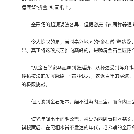
器完整“折叠”到宣纸上。
全形拓的起源说法各异，但据容庚《商周彝器通考
令人惊叹的是，当时嘉兴地区的“金石僧”释达受，
果。真正将这项技艺推向巅峰的，是晚清金石巨匠陈
“从金石学家马起凤到张廷济，从释达受到陈介祺
传拓技法的发展脉络。”古菲认为，这近百年的演进，
的极限挑战。
但凡谈到金石拓本，绕不过海内三宝。而海内三宝
道光年间出土的毛公鼎，被誉为西周青铜器铭文之冠
祺秘藏后，在照相术尚不发达的年代，毛公鼎的全形