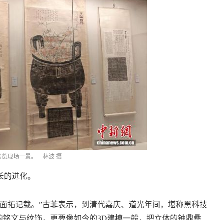
展览现场一景。 林波 摄
长的进化。
拓记载。”古菲表示，到清代嘉庆、道光年间，堪称黑科技
的铭文与纹饰，更要像如今的3D建模一般，把立体的钟鼎彝