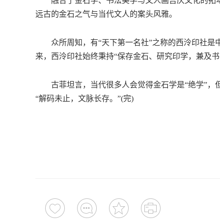
融合了金石学、书法美学与文人画吉庆文化的拓本
远古的金石之气与当代文人的案头风雅。
众所周知，有“天下第一名社”之称的西泠印社是中
来，西泠印社始终秉持“保存金石、研究印学，兼及书
古菲坦言，当代很多人会觉得金石学是“绝学”，但
“解码未止，文脉长存。”(完)