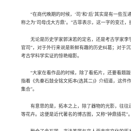
“在商代晚期的时候，‘司’和‘后’其实是有一些互
称之为‘司母戊大方鼎’。”古菲表示，这一字的变迁
无论是历史学家郭沫若的定名，还是考古学家李学
官司”，对于外行来说是新鲜有趣的历史纠葛；对于
考古学科学实证的惊艳缩影。
“大家在看作品的时候，除了看拓片，还要看题跋的
指着《先秦石鼓全铭文拓本(选其二)》介绍道，这件作
集合”。
有意思的是，拓本之上，除了器物的光影，往往还
等花卉。这便是近代著名的博古图，又称“钟鼎插花”