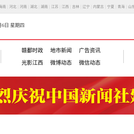
海南
河北
河南
湖北
湖南
江苏
江西
吉林
辽宁
内蒙古
宁夏
青海
山
8月6日 星期四
赣鄱时政
地市新闻
广告资讯
光影江西
微博动态
微信动态