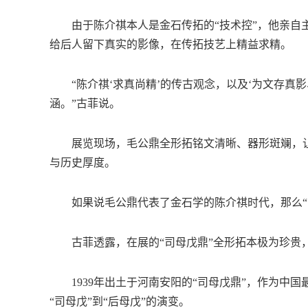
由于陈介祺本人是金石传拓的“技术控”，他亲自主
给后人留下真实的影像，在传拓技艺上精益求精。
“陈介祺‘求真尚精’的传古观念，以及‘为文存真影
涵。”古菲说。
展览现场，毛公鼎全形拓铭文清晰、器形斑斓，让
与历史厚度。
如果说毛公鼎代表了金石学的陈介祺时代，那么“司
古菲透露，在展的“司母戊鼎”全形拓本极为珍贵，
1939年出土于河南安阳的“司母戊鼎”，作为中国
“司母戊”到“后母戊”的演变。