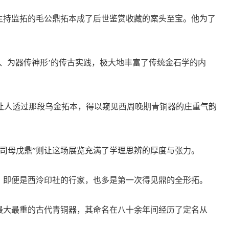
持监拓的毛公鼎拓本成了后世鉴赏收藏的案头至宝。他为了
、为器传神形’的传古实践，极大地丰富了传统金石学的内
人透过那段乌金拓本，得以窥见西周晚期青铜器的庄重气韵
母戊鼎”则让这场展览充满了学理思辨的厚度与张力。
即便是西泠印社的行家，也多是第一次得见鼎的全形拓。
最大最重的古代青铜器，其命名在八十余年间经历了定名从