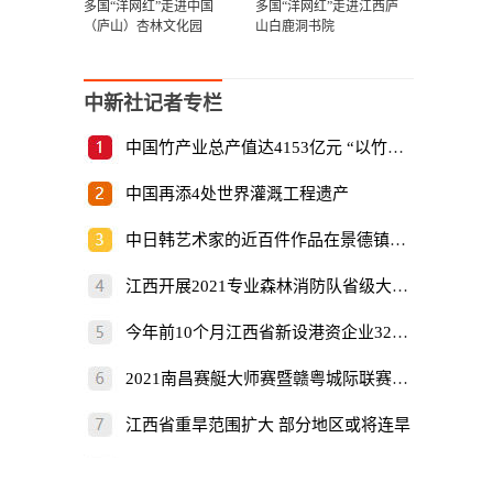
多国“洋网红”走进中国
多国“洋网红”走进江西庐
（庐山）杏林文化园
山白鹿洞书院
中新社记者专栏
中国竹产业总产值达4153亿元 “以竹代塑”倡
中国再添4处世界灌溉工程遗产
中日韩艺术家的近百件作品在景德镇展出
江西开展2021专业森林消防队省级大比武
今年前10个月江西省新设港资企业325家
2021南昌赛艇大师赛暨赣粤城际联赛开赛
江西省重旱范围扩大 部分地区或将连旱