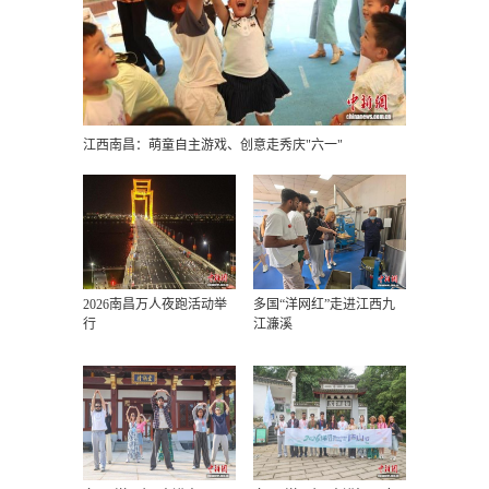
江西南昌：萌童自主游戏、创意走秀庆"六一"
2026南昌万人夜跑活动举
多国“洋网红”走进江西九
行
江濂溪