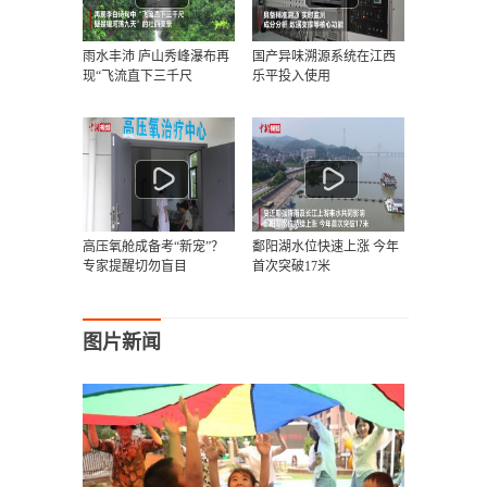
雨水丰沛 庐山秀峰瀑布再
国产异味溯源系统在江西
现“飞流直下三千尺
乐平投入使用
高压氧舱成备考“新宠”？
鄱阳湖水位快速上涨 今年
专家提醒切勿盲目
首次突破17米
图片新闻