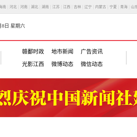
海南
河北
河南
湖北
湖南
江苏
江西
吉林
辽宁
内蒙古
宁夏
青海
山
8月8日 星期六
赣鄱时政
地市新闻
广告资讯
光影江西
微博动态
微信动态