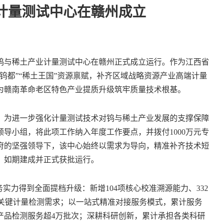
计量测试中心在赣州成立
与稀土产业计量测试中心在赣州正式成立运行。作为江西省
钨都”“稀土王国”资源禀赋，补齐区域战略资源产业高端计量
为赣南革命老区特色产业提质升级筑牢质量技术根基。
为进一步强化计量测试技术对钨与稀土产业发展的支撑保障
领导小组，将此项工作纳入年度工作要点，并拨付1000万元专
府的坚强领导下，该中心始终以需求为导向，精准补齐技术短
，如期建成并正式获批运行。
力得到全面提档升级：新增104项核心校准溯源能力、332
上关键计量检测需求；以一站式精准对接服务模式，累计服务
次、产品检测服务超4万批次；深耕科研创新，累计承担各类科研