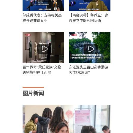
邬成香代表：支持相关高
【两会30秒】释养立：建
校开设非遗专业
议建立中医药国际通
百年传奇“荣氏家族”文物
东江源头三百山迎香港游
级别旗袍在江西展
客“饮水思源”
图片新闻