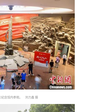
义纪念馆内参观。 刘力鑫 摄