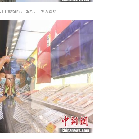
址上飘扬的八一军旗。 刘力鑫 摄