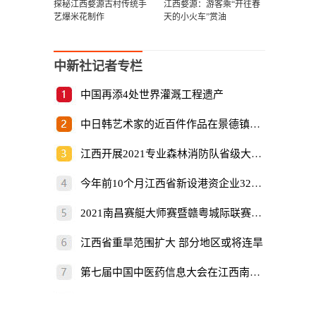
探秘江西婺源古村传统手
江西婺源：游客乘“开往春
艺爆米花制作
天的小火车”赏油
中新社记者专栏
中国再添4处世界灌溉工程遗产
中日韩艺术家的近百件作品在景德镇展出
江西开展2021专业森林消防队省级大比武
今年前10个月江西省新设港资企业325家
2021南昌赛艇大师赛暨赣粤城际联赛开赛
江西省重旱范围扩大 部分地区或将连旱
第七届中国中医药信息大会在江西南昌开幕