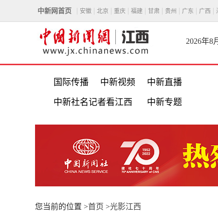
中新网首页
安徽
北京
重庆
福建
甘肃
贵州
广东
广西
2026年
国际传播
中新视频
中新直播
中新社名记者看江西
中新专题
您当前的位置 >
首页
>
光影江西