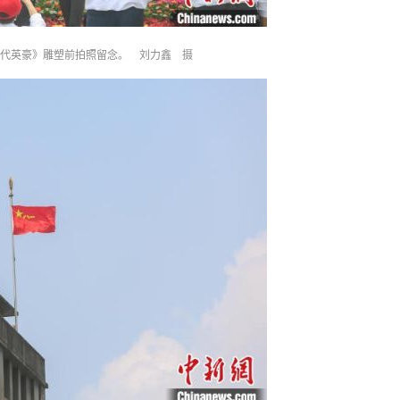
代英豪》雕塑前拍照留念。 刘力鑫 摄