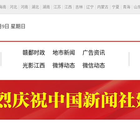
海南
河北
河南
湖北
湖南
江苏
江西
吉林
辽宁
内蒙古
宁夏
青海
山
8月9日 星期日
赣鄱时政
地市新闻
广告资讯
光影江西
微博动态
微信动态