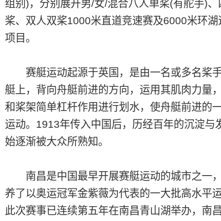
组别)，分别展开男/女/混合八人单桨(有舵手)
桨、双人双桨1000米直道竞速赛及6000米环
项目。
赛艇运动起源于英国，是由一名或多名桨手
艇上，背向舟艇前进的方向，运用其肌肉力量
和桨架简单杠杆作用进行划水，使舟艇前进的
运动。1913年传入中国后，历经百年的沉淀与
始逐渐被大众所熟知。
南昌是中国最早开展赛艇运动的城市之一，
养了以奥运冠军金紫薇为代表的一大批高水平
此次赛事已连续第五年在南昌青山湖举办，南