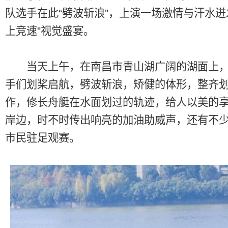
队选手在此“劈波斩浪”，上演一场激情与汗水迸
上竞速”视觉盛宴。
当天上午，在南昌市青山湖广阔的湖面上，
手们划桨启航，劈波斩浪，矫健的体形，整齐
作，修长舟艇在水面划过的轨迹，给人以美的
岸边，时不时传出响亮的加油助威声，还有不
市民驻足观赛。