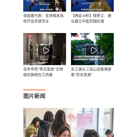
邬成香代表：支持相关高
【两会30秒】释养立：建
校开设非遗专业
议建立中医药国际通
百年传奇“荣氏家族”文物
东江源头三百山迎香港游
级别旗袍在江西展
客“饮水思源”
图片新闻