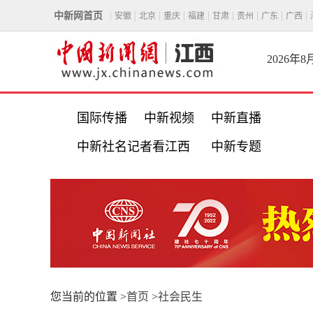
中新网首页
安徽
北京
重庆
福建
甘肃
贵州
广东
广西
2026年
国际传播
中新视频
中新直播
中新社名记者看江西
中新专题
您当前的位置 >
首页
>
社会民生