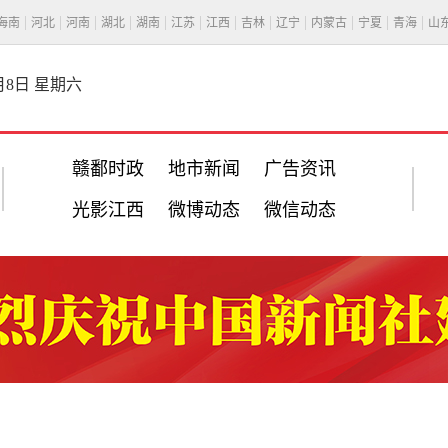
海南
河北
河南
湖北
湖南
江苏
江西
吉林
辽宁
内蒙古
宁夏
青海
山
8月8日 星期六
赣鄱时政
地市新闻
广告资讯
光影江西
微博动态
微信动态