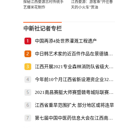
探秘江西婺源古村传统手
江西婺源：游客乘“开往春
艺爆米花制作
天的小火车”赏油
中新社记者专栏
中国再添4处世界灌溉工程遗产
中日韩艺术家的近百件作品在景德镇展出
江西开展2021专业森林消防队省级大比武
今年前10个月江西省新设港资企业325家
2021南昌赛艇大师赛暨赣粤城际联赛开赛
江西省重旱范围扩大 部分地区或将连旱
第七届中国中医药信息大会在江西南昌开幕