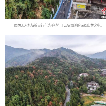
图为无人机航拍自行车选手骑行于云雾飘渺的深秋山林之中。 