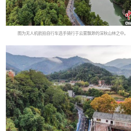
图为无人机航拍自行车选手骑行于云雾飘渺的深秋山林之中。 