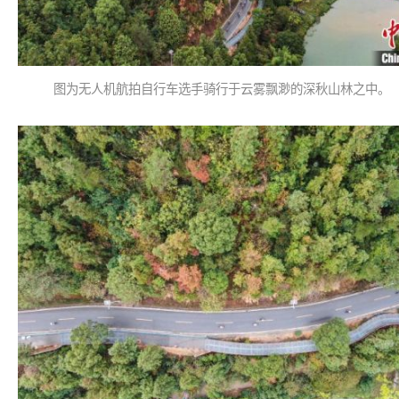
图为无人机航拍自行车选手骑行于云雾飘渺的深秋山林之中。 