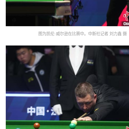
图为凯伦·威尔逊在比赛中。中新社记者 刘力鑫 摄