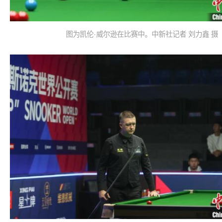
图为凯伦·威尔逊在比赛中。中新社记者 刘力鑫 摄