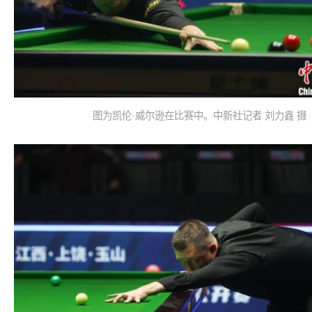
图为凯伦·威尔逊在比赛中。中新社记者 刘力鑫 摄