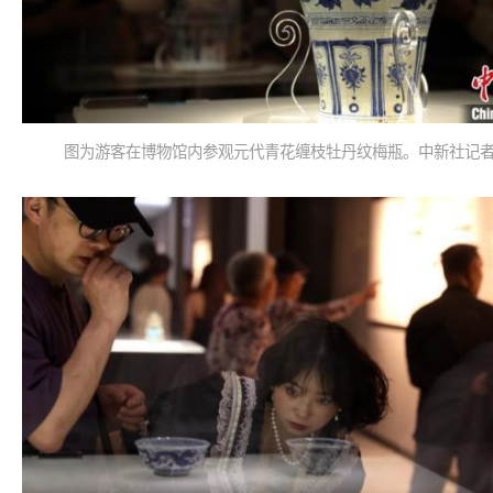
图为游客在博物馆内参观元代青花缠枝牡丹纹梅瓶。中新社记者 