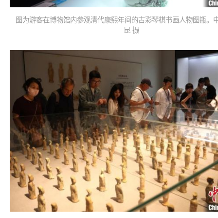
图为游客在博物馆内参观清代康熙年间的古彩琴棋书画人物图瓶。中
昆 摄