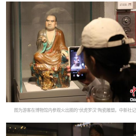
图为游客在博物馆内参观火出圈的“伏虎罗汉”陶瓷雕塑。中新社记