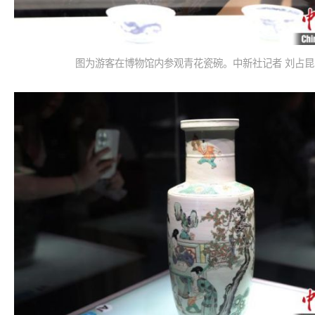
图为游客在博物馆内参观青花瓷碗。中新社记者 刘占昆