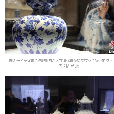
图为一名身穿青花纹服饰的游客在清代青花福禄纹葫芦瓶旁拍照“打
者 刘占昆 摄