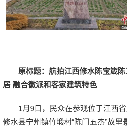
原标题：航拍江西修水陈宝箴陈
居 融合徽派和客家建筑特色
1月9日，民众在参观位于江西省
修水县宁州镇竹塅村“陈门五杰”故里