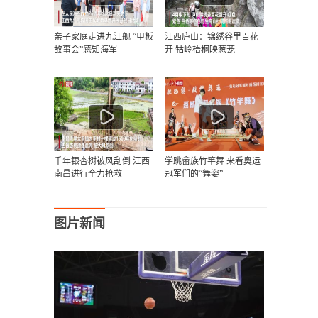
亲子家庭走进九江舰 “甲板
江西庐山：锦绣谷里百花
故事会”感知海军
开 牯岭梧桐映葱茏
千年银杏树被风刮倒 江西
学跳畲族竹竿舞 来看奥运
南昌进行全力抢救
冠军们的“舞姿”
图片新闻