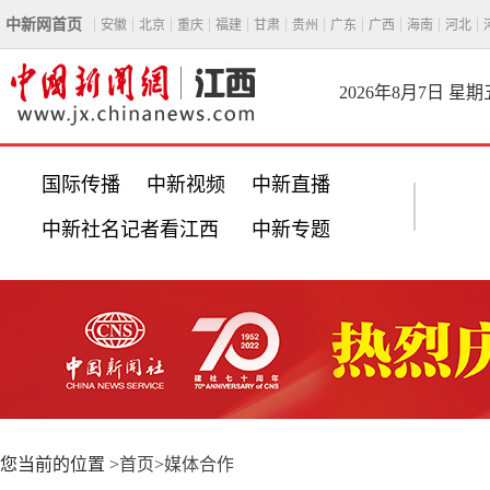
中新网首页
安徽
北京
重庆
福建
甘肃
贵州
广东
广西
海南
河北
2026年8月7日 星期
国际传播
中新视频
中新直播
中新社名记者看江西
中新专题
您当前的位置 >
首页
>
媒体合作