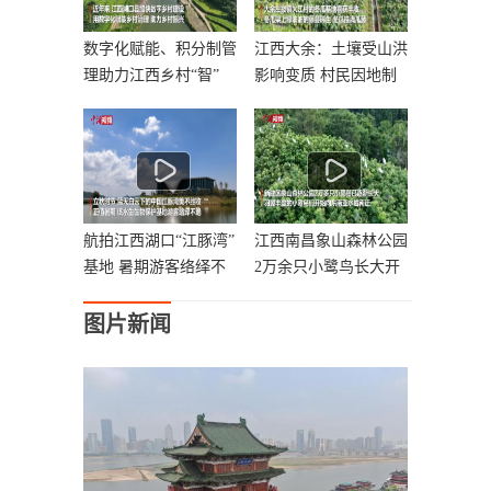
数字化赋能、积分制管
江西大余：土壤受山洪
理助力江西乡村“智”
影响变质 村民因地制
宜
航拍江西湖口“江豚湾”
江西南昌象山森林公园
基地 暑期游客络绎不
2万余只小鹭鸟长大开
始
图片新闻