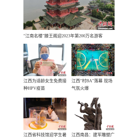
“江南名楼”滕王阁迎2023年第200万名游客
江西为适龄女生免费接
江西“村BA”落幕 现场
种HPV疫苗
气氛火爆
江西省科技馆迎学生暑
江西南昌：建军雕塑广