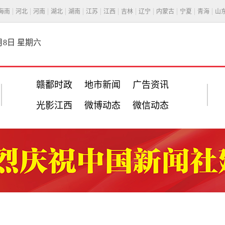
海南
河北
河南
湖北
湖南
江苏
江西
吉林
辽宁
内蒙古
宁夏
青海
山
8月8日 星期六
赣鄱时政
地市新闻
广告资讯
光影江西
微博动态
微信动态