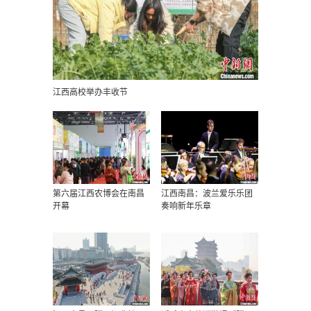
江西高校举办丰收节
第六届江西农博会在南昌
江西南昌：波兰爱乐乐团
开幕
奏响新年乐章