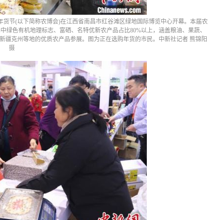
商年货节(以下简称农博会)在江西省南昌市红谷滩区绿地国际博览中心开幕。本届农
其中绿色有机地理标志、富硒、名特优新农产品占比80%以上，涵盖粮油、果蔬、
新疆克州等地的优质农产品参展。图为正在选购年货的市民。中新社记者 熊锦阳
摄