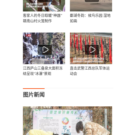
客家人的冬日取暖“神器”
鄱湖冬韵：候鸟乐园 湿地
赣南山村火笼制作
如画
江西庐山三叠泉大面积冻
直击武警江西总队军体运
结呈现“冰瀑”景观
动会
图片新闻