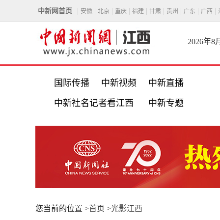
中新网首页
安徽
北京
重庆
福建
甘肃
贵州
广东
广西
2026年
国际传播
中新视频
中新直播
中新社名记者看江西
中新专题
您当前的位置 >
首页
>
光影江西