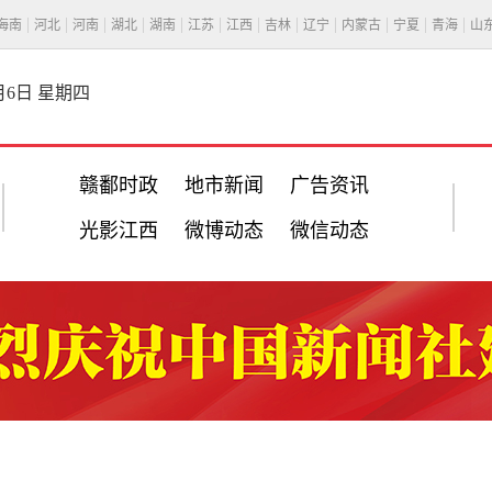
海南
河北
河南
湖北
湖南
江苏
江西
吉林
辽宁
内蒙古
宁夏
青海
山
8月6日 星期四
赣鄱时政
地市新闻
广告资讯
光影江西
微博动态
微信动态