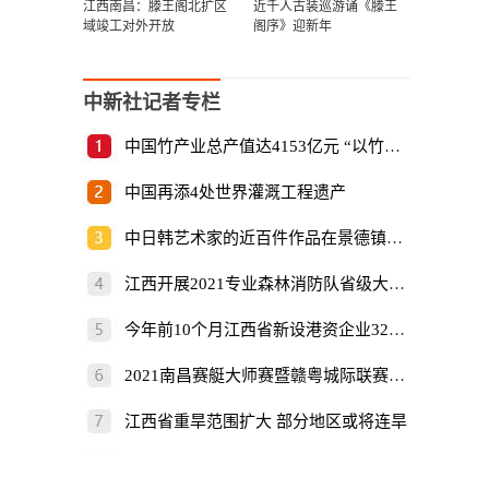
江西南昌：滕王阁北扩区
近千人古装巡游诵《滕王
域竣工对外开放
阁序》迎新年
中新社记者专栏
中国竹产业总产值达4153亿元 “以竹代塑”倡
中国再添4处世界灌溉工程遗产
中日韩艺术家的近百件作品在景德镇展出
江西开展2021专业森林消防队省级大比武
今年前10个月江西省新设港资企业325家
2021南昌赛艇大师赛暨赣粤城际联赛开赛
江西省重旱范围扩大 部分地区或将连旱