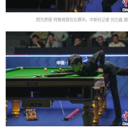
图为贾德·特鲁姆普在比赛中。中新社记者 刘力鑫 摄