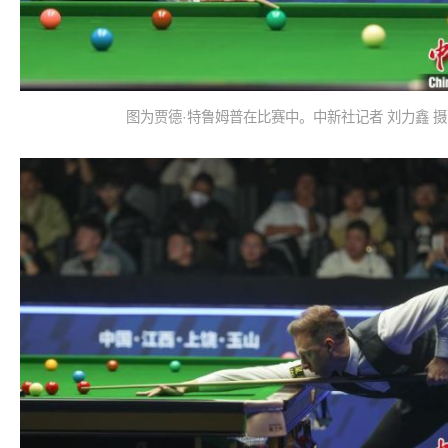
图为贾德·特鲁姆普在比赛中。中新社记者 刘力鑫 摄