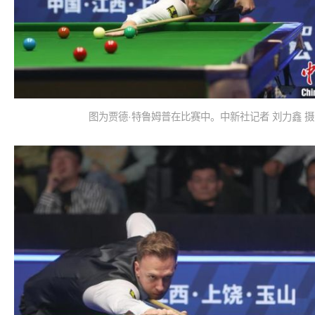
图为贾德·特鲁姆普在比赛中。中新社记者 刘力鑫 摄