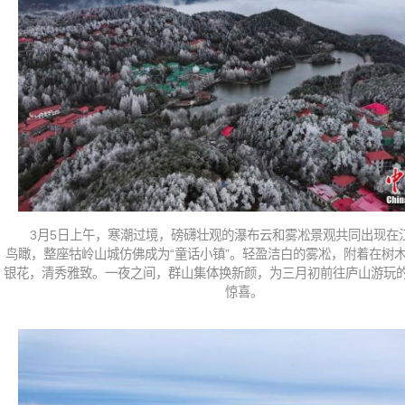
3月5日上午，寒潮过境，磅礴壮观的瀑布云和雾凇景观共同出现在
鸟瞰，整座牯岭山城仿佛成为“童话小镇”。轻盈洁白的雾凇，附着在树
银花，清秀雅致。一夜之间，群山集体换新颜，为三月初前往庐山游玩
惊喜。