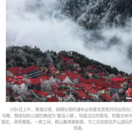
3月5日上午，寒潮过境，磅礴壮观的瀑布云和雾凇景观共同出现在
鸟瞰，整座牯岭山城仿佛成为“童话小镇”。轻盈洁白的雾凇，附着在树
银花，清秀雅致。一夜之间，群山集体换新颜，为三月初前往庐山游玩
惊喜。