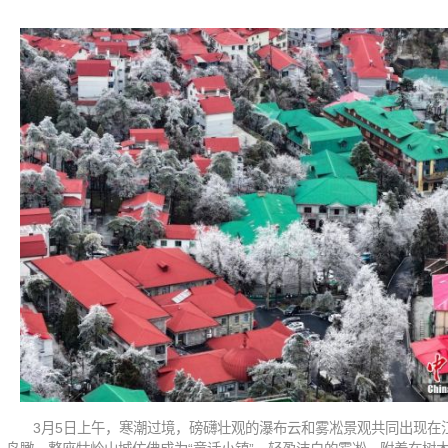
3月5日上午，寒潮过境，磅礴壮观的瀑布云和雾凇景观共同出现在