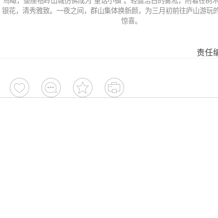
鸟瞰，整座牯岭山城仿佛成为“童话小镇”。轻盈洁白的雾凇，附着在树
银花，清秀雅致。一夜之间，群山集体换新颜，为三月初前往庐山游玩
惊喜。
责任