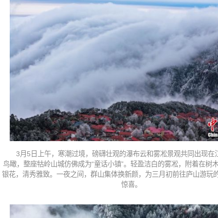
3月5日上午，寒潮过境，磅礴壮观的瀑布云和雾凇景观共同出现在
鸟瞰，整座牯岭山城仿佛成为“童话小镇”。轻盈洁白的雾凇，附着在树
银花，清秀雅致。一夜之间，群山集体换新颜，为三月初前往庐山游玩
惊喜。