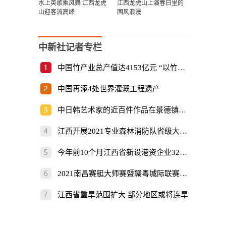
水上英歌乘风舞 江西龙虎
江西龙虎山上演春日里的
山迎客流高峰
国风浪漫
中新社记者专栏
中国竹产业总产值达4153亿元 “以竹代塑”倡
中国再添4处世界灌溉工程遗产
中日韩艺术家的近百件作品在景德镇展出
江西开展2021专业森林消防队省级大比武
今年前10个月江西省新设港资企业325家
2021南昌赛艇大师赛暨赣粤城际联赛开赛
江西省重旱范围扩大 部分地区或将连旱