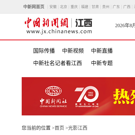
中新网首页
安徽
北京
重庆
福建
甘肃
贵州
广东
广西
2026年
国际传播
中新视频
中新直播
中新社名记者看江西
中新专题
您当前的位置 >
首页
>
光影江西