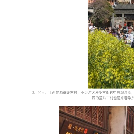
3月20日，江西婺源篁岭古村，不少游客漫步古街巷中参观游览
源的篁岭古村也迎来春季赏