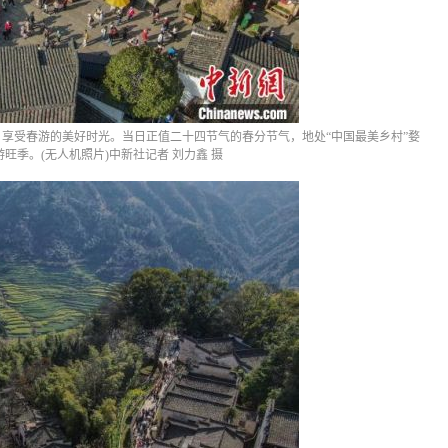
，享受春游的美好时光。当日正值二十四节气的春分节气，地处“中国最美乡村”婺
旺季。(无人机照片)中新社记者 刘力鑫 摄