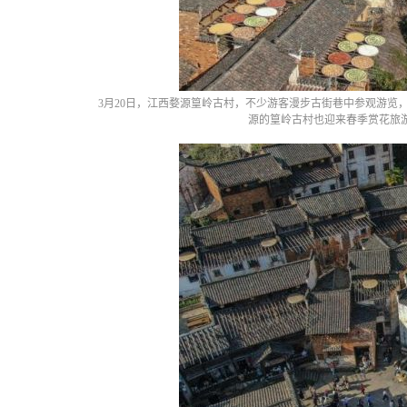
3月20日，江西婺源篁岭古村，不少游客漫步古街巷中参观游览
源的篁岭古村也迎来春季赏花旅游