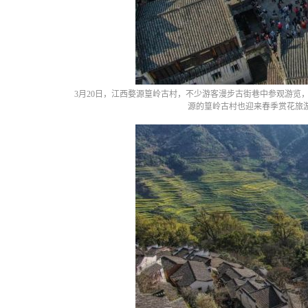
3月20日，江西婺源篁岭古村，不少游客漫步古街巷中参观游览
源的篁岭古村也迎来春季赏花旅游