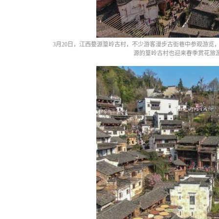
3月20日，江西婺源篁岭古村，不少游客漫步古街巷中参观游览
源的篁岭古村也迎来春季赏花旅游