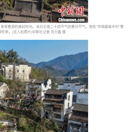
，享受春游的美好时光。当日正值二十四节气的春分节气，地处“中国最美乡村”婺
旺季。(无人机照片)中新社记者 刘力鑫 摄