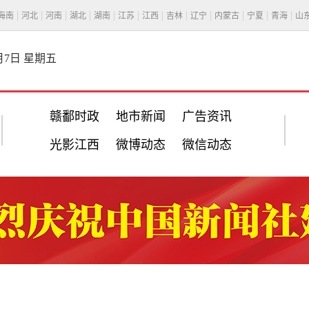
海南
河北
河南
湖北
湖南
江苏
江西
吉林
辽宁
内蒙古
宁夏
青海
山
8月7日 星期五
赣鄱时政
地市新闻
广告资讯
光影江西
微博动态
微信动态