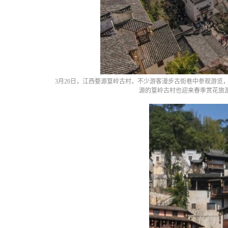
3月20日，江西婺源篁岭古村，不少游客漫步古街巷中参观游览
源的篁岭古村也迎来春季赏花旅游