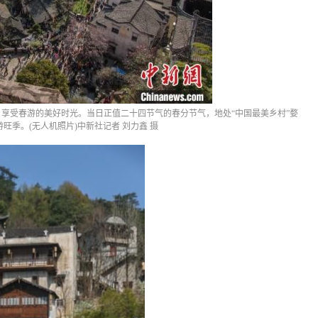
，享受春游的美好时光。当日正值二十四节气的春分节气，地处“中国最美乡村”婺
旺季。(无人机照片)中新社记者 刘力鑫 摄