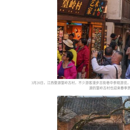
3月20日，江西婺源篁岭古村，不少游客漫步古街巷中参观游览
源的篁岭古村也迎来春季赏