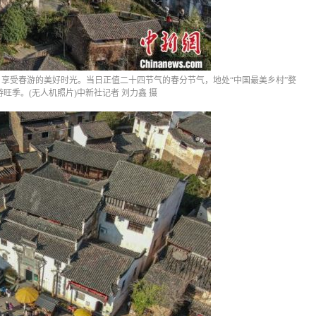
，享受春游的美好时光。当日正值二十四节气的春分节气，地处“中国最美乡村”婺
旺季。(无人机照片)中新社记者 刘力鑫 摄