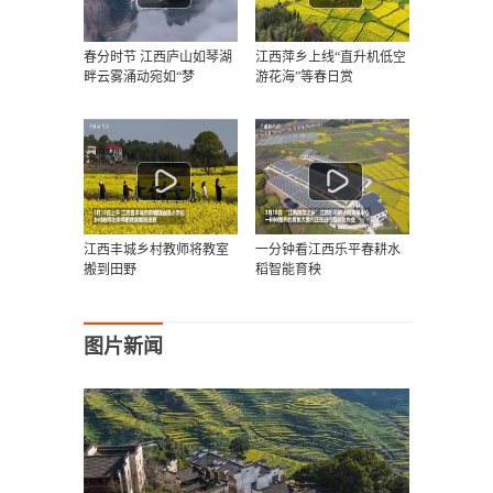
春分时节 江西庐山如琴湖
江西萍乡上线“直升机低空
畔云雾涌动宛如“梦
游花海”等春日赏
江西丰城乡村教师将教室
一分钟看江西乐平春耕水
搬到田野
稻智能育秧
图片新闻