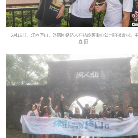
5月16日，江西庐山，外籍网络达人在牯岭镇街心公园拍摄素材。中
鑫 摄