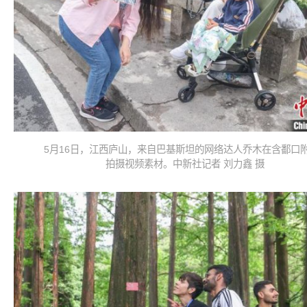
5月16日，江西庐山，来自巴基斯坦的网络达人乔木在含鄱口
拍摄视频素材。中新社记者 刘力鑫 摄