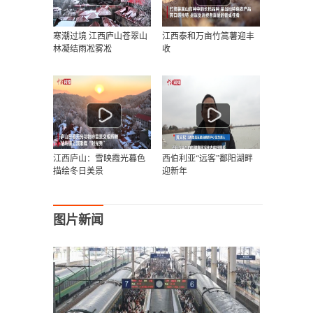
寒潮过境 江西庐山苍翠山
江西泰和万亩竹篙薯迎丰
林凝结雨凇雾凇
收
江西庐山：雪映霞光暮色
西伯利亚“远客”鄱阳湖畔
描绘冬日美景
迎新年
图片新闻