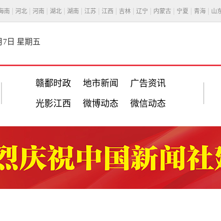
海南
河北
河南
湖北
湖南
江苏
江西
吉林
辽宁
内蒙古
宁夏
青海
山
8月7日 星期五
赣鄱时政
地市新闻
广告资讯
光影江西
微博动态
微信动态