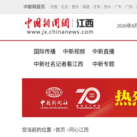
中新网首页
安徽
北京
重庆
福建
甘肃
贵州
广东
广西
2026年
国际传播
中新视频
中新直播
中新社名记者看江西
中新专题
您当前的位置 >
首页
>
同心江西