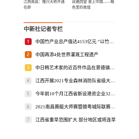
江西南昌：隆兴大桥开通
丝路回望·瓷上中国——釉
在即
色里的敦煌
中新社记者专栏
中国竹产业总产值达4153亿元 “以竹代塑”倡
中国再添4处世界灌溉工程遗产
中日韩艺术家的近百件作品在景德镇展出
江西开展2021专业森林消防队省级大比武
今年前10个月江西省新设港资企业325家
2021南昌赛艇大师赛暨赣粤城际联赛开赛
江西省重旱范围扩大 部分地区或将连旱