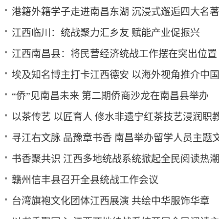
港籍外籍学子走进南昌东湖 沉浸式邂逅四大名
江西临川：统战聚力汇乡友 赋能产业促振兴
江西南昌县：将民营经济统战工作摆在突出位置
埃及知名博主打卡江西德安 以海外视角推介中
“侨”见南昌未来 第二期侨商沙龙在南昌县举办
以茶传艺 以匠育人 修水非遗宁红茶技艺浸润职
寻江右文脉 品豫章书香 南昌举办留学人员主题文
书香聚共识 江西多地统战系统掀起全民阅读热
赣州信丰县召开全县统战工作会议
台湾旗袍文化团体江西展演 共绘中华服饰华章