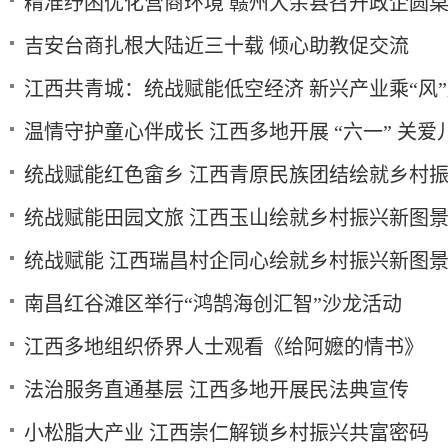
精准纾困优化营商环境 赣州大余县召开政企圆
吉安台商扎根大陆近三十载 倾心助教促交流
江西共青城：统战赋能低空经济 新兴产业乘“风
温情守护童心伴成长 江西多地开展 “六一” 关爱
统战赋能红色畲乡 江西青原民族团结绘就乡村
统战赋能田园文旅 江西玉山绘就乡村振兴新图
统战赋能 江西瑞昌村企同心绘就乡村振兴新图
南昌红谷滩区举行“鸿鹄海创汇智”沙龙活动
江西多地组织侨界人士观看《给阿嬷的情书》
法治服务直通基层 江西多地开展民法典宣传
小松脂大产业 江西崇仁解锁乡村振兴共富密码