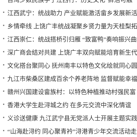
台湾少数民族学子江西行：历史文化“鲜活可触”
江西武宁：统战助力 产业赋能激活畲乡发展新
乡情牵线 上饶广丰统战凝聚乡贤力量为天桂梨
江西崇仁：统战搭桥引归雁 “致富鸭”奏响振兴曲
深广商会结对共建 上饶广丰双向赋能培育新生
文化搭台聚同心 抚州南丰以特色文化绘就同心
九江市柴桑区建成百余个养老阵地 监督赋能幸
赣州兴国建设畲族村：以特色种植推动村强民富
香港大学生赴浔城之约 在多元交流中深化情谊
义诊送健康 九江武宁县无党派人士开展主题实
“山海赴浔约 同心聚青衿”浔港青少年交流活动