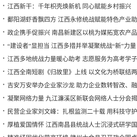
江西新干：千年枳壳焕新机 同心赋能乡村振兴
鄱阳湖虾香飘四方 江西永修统战赋能特色产业
政企携手促振兴 南昌新建区以桃为媒拓宽农产
“建设者”显担当 江西多措并举凝聚统战“新”力量
江西多地统战力量暖心助考 志愿服务为高考学
江西全南短剧《归故里》上线 以文化为桥联结
吉安万安举办企业家沙龙 助力企业数转智改、
凝聚网络力量 九江濂溪区新联会网络人士分会
民营企业家刘文峰：扎根监测二十载 用科技守
厚植爱国情怀 江西南昌县统战人士沉浸式研学