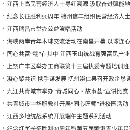
江西上高民营经济人士寻红溯源 汲取奋进赋能
纪念长征胜利90周年 赣州信丰组织民营经济人
江西瑞昌市举办公益演唱活动
海峡两岸青年木球交流活动在南昌开幕 以球连
同心共富“糯”在其中 江西玉山统战育强富民产业
上饶广丰区举办工商联第十三届执委专题培训班
凝心聚共识 携手谋发展 抚州崇仁县召开政企恳
九江共青城市举办“青城同心・故事荟”宣讲比赛
共青城市中华职教社开展“同心匠师”进校园活动
江西多地统战系统开展端午主题系列活动
纪念红军长征胜利90周年暨第五届赣港青少年