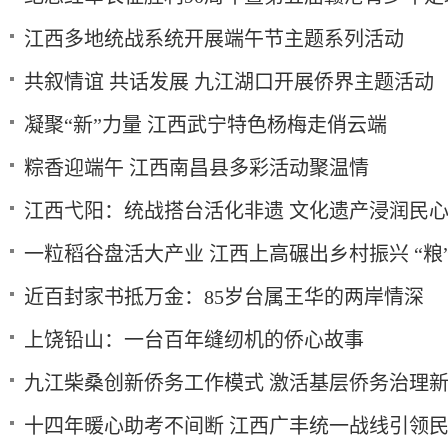
江西多地统战系统开展端午节主题系列活动
共叙情谊 共话发展 九江湖口开展侨界主题活动
凝聚“新”力量 江西武宁特色杨梅走俏云端
粽香迎端午 江西南昌县多彩活动聚温情
江西弋阳：统战搭台活化非遗 文化遗产浸润民
一粒稻谷盘活大产业 江西上高碾出乡村振兴 “粮”
近百封家书抵万金：85岁台属王华的两岸情深
上饶铅山：一台百年缝纫机的侨心故事
九江柴桑创新侨务工作模式 激活基层侨务治理
十四年暖心助考不间断 江西广丰统一战线引领