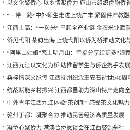
以文化聚侨心 以乡情凝侨力 庐山市组织侨胞侨
“一带一路”中外师生走进上饶广丰 紧固件产教
江西上高：“一粒米” 串起全产业链 金农米业赋
侨见弋阳 茶韵出海 上饶弋阳以侨为桥推动文化与
“阿里山姑娘”恋上明月山：幸福分享给更多“娘家
江西九江以文化为桥 助推留学生与侨企携手发
桑梓情深文脉传 江西抚州纪念王安石逝世940周
统战赋能乡村振兴 江西都昌助力深山特产走向
中外青年江西九江体验“茶创新” 感受茶文化魅力
赣州于都：凝聚合力 推动民营经济高质量发展
凝侨心聚侨力 港澳台侨恳谈会在江西婺源举行