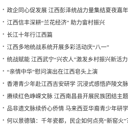
政企同心促发展 江西彭泽统战力量集结夏夜嘉
江西信丰深耕“兰花经济” 助力畲村振兴
长江十年行江西篇
江西多地统战系统开展多彩活动庆“八一”
统战赋能 江西武宁“兴农人”激发乡村振兴新活力
“亲情中华”慰问演出在江西皂头上演
香港青少年赴江西吉安研学 沉浸式感悟庐陵文
赓续红色峥嵘文脉 江西南昌县开展民族团结主
品非遗文脉续侨心侨情 马来西亚华裔青少年研
何以景德镇：千年瓷都，民企如何点亮“新窑火”