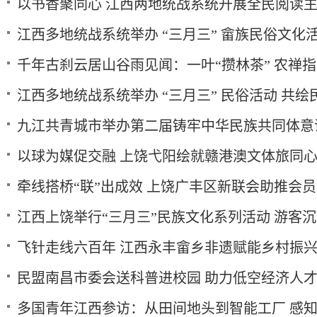
以书香聚同心 江西两地统战系统开展全民阅读
江西多地统战系统举办 “三月三” 畲族民俗文化
千年古刹云居山谷雨见闻：一叶“攒林茶” 农禅
江西多地统战系统举办 “三月三” 民俗活动 共
九江共青城市举办第二届铸牢中华民族共同体意
以球为媒促交融 上饶弋阳绘就赣港澳文体旅同
牵线搭桥“联”出成效 上饶广丰区新联会助推会员
江西上饶举行“三月三”民族文化系列活动 游客
飞针走线六百年 江西永丰畲乡非遗赋能乡村振
民盟南昌市委会送科普进校园 助力低空经济人
多国青年江西参访：从田间地头到智能工厂 感