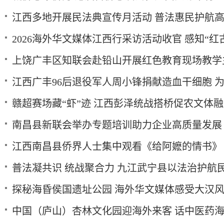
江西多地开展民法典宣传月活动 普法惠民护航
2026海外华文媒体江西行采访活动收官 感知“红
上饶广丰区知联会赴铅山开展红色教育现场教学
江西广丰96后退役军人周小锋捐献造血干细胞 
赣超赛场藏“虾”迹 江西彭泽统战搭桥促农文体
南昌县新联会举办专题培训助力企业高质量发展
江西南昌县侨界人士集中观看《给阿嬷的情书》
普法凝共识 统战聚合力 九江武宁县以法治护航
探秘海昏侯国遗址公园 海外华文媒体感受大汉
中国（庐山）杏林文化园迎海外来客 话中医药