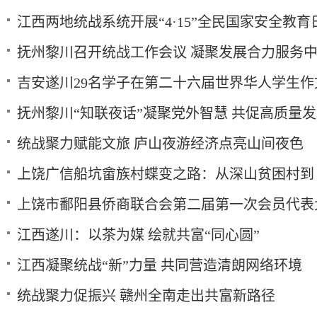
江西两地统战系统开展“4·15”全民国家安全教
抚州黎川召开统战工作会议 凝聚发展合力服务
吉安遂川29名学子在第二十六届世界华人学生
抚州黎川“知联夜话”凝聚党外智慧 共促高质量
统战聚力赋能文旅 庐山夜游经济点亮山间夜色
上饶广信船坑畲族村蝶变之路：从深山贫困村到 
上饶市鄱阳县侨商联合会第二届第一次会员代表
江西遂川：以茶为媒 绘就共富“同心圆”
江西凝聚统战“新”力量 共同营造清朗网络环境
统战聚力促振兴 赣州全南走出共富新路径