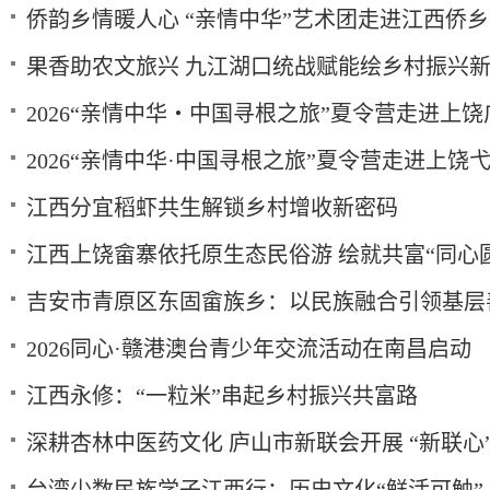
侨韵乡情暖人心 “亲情中华”艺术团走进江西侨
果香助农文旅兴 九江湖口统战赋能绘乡村振兴
2026“亲情中华・中国寻根之旅”夏令营走进上饶
2026“亲情中华·中国寻根之旅”夏令营走进上饶
江西分宜稻虾共生解锁乡村增收新密码
江西上饶畲寨依托原生态民俗游 绘就共富“同心
吉安市青原区东固畲族乡：以民族融合引领基层
2026同心·赣港澳台青少年交流活动在南昌启动
江西永修：“一粒米”串起乡村振兴共富路
深耕杏林中医药文化 庐山市新联会开展 “新联心