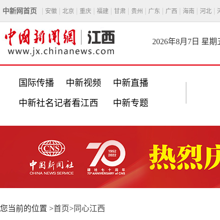
中新网首页
安徽
北京
重庆
福建
甘肃
贵州
广东
广西
海南
河北
2026年8月7日 星期
国际传播
中新视频
中新直播
中新社名记者看江西
中新专题
您当前的位置 >
首页
>
同心江西