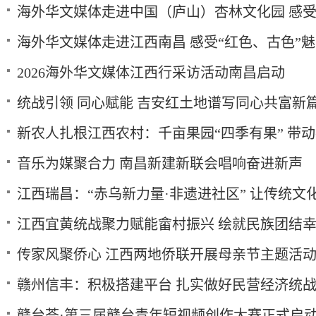
海外华文媒体走进中国（庐山）杏林文化园 感
海外华文媒体走进江西南昌 感受“红色、古色”
2026海外华文媒体江西行采访活动南昌启动
统战引领 同心赋能 吉安红土地谱写同心共富新
新农人扎根江西农村：千亩果园“四季有果” 带
音乐为媒聚合力 南昌新建新联会唱响奋进新声
江西瑞昌：“赤乌新力量·非遗进社区” 让传统文
江西宜黄统战聚力赋能畲村振兴 绘就民族团结
传家风聚侨心 江西两地侨联开展母亲节主题活
赣州信丰：积极搭建平台 扎实做好民营经济统
赣台荟·第三届赣台青年短视频创作大赛正式启