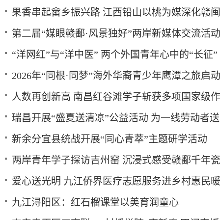
果香串起畲乡振兴路 江西铅山以桃为媒深化赣
第二届“媒眼赣鄱·风景独好”两岸新媒体交流活
“洋网红”与“洋中医” 两个外国青年心中的“长征”
2026年“同根·同梦”海外华裔青少年鹰潭之旅启
人数再创新高 南昌红谷滩学子斩获多项国家级
瑞昌开展“盛夏送清凉”公益活动 为一线劳动者
新余分宜县统战开展“同心青萃”主题研学活动
两岸青年学子探访吉州窑 沉浸式感受赣鄱千年
爱心送光明 九江侨界医疗志愿服务进乡村惠民
九江浔阳区：红石榴课堂以美育润童心