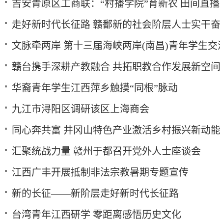
吉安青原区工商联：“村播学院”育新农 田间直
走好新时代长征路 赣鄱新的社会阶层人士实干
文脉牵两岸 第十三届海峡两岸(南昌)青年学生
赣台携手深耕产教融合 共拓职教合作发展新空
华裔青年学生江西萍乡触摸“同根”脉动
九江市浔阳区调研该区上海商会
同心奔共富 井冈山特色产业激活乡村振兴新动
汇聚统战力量 赣州于都召开党外人士座谈会
江西广丰开展抵制非法宗教暑期专题宣传
新的长征——新阶层走好新时代长征路
台湾青年江西研学 零距离感悟历史文化