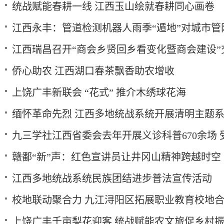
统战赋能春耕一线 江西玉山绘就春耕同心画卷
江西永丰：管道检测机器人雨季“遁地”对城市管
江西瑞昌召开“商会乡贤回乡看变化暨商会建设”
侨心助农 江西湖口春茶飘香助农增收
上饶广丰新联会 “花式” 推介木绣球花海
缅怀革命先烈 江西多地统战系统开展清明主题
九三学社江西省委会去年开展义诊科普670余场 
赣鄱“新”声：红色宣讲员让井冈山精神跨越时空
江西多地统战系统民族团结进步普法宣传活动
校地联动聚合力 九江浔阳区拓展职业教育校地
上饶广丰千亩梨花迎客 统战赋能农文旅促乡村