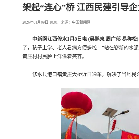
架起“连心”桥 江西民建引导
2026年01月09日 10:01
来源：
中国新闻网
中新网江西修水1月8日电 (吴鹏泉 周广郁 易称松)
了，孩子上学、老人看病方便多啦！”站在崭新的水
黄庄村村民脸上洋溢着笑容。
修水县港口镇黄庄大桥近日通车，解决了当地民众