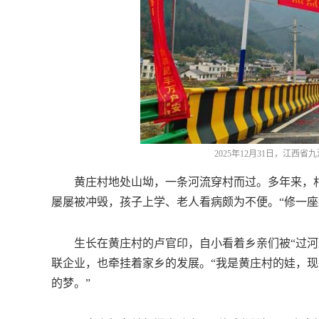
2025年12月31日，江西
黄庄村地处山坳，一条河流穿村而过。多年来，村
屡屡被冲毁，孩子上学、老人看病颇为不便。“修一座
生长在黄庄村的卢官印，自小看着乡亲们被“过河难
联企业，也牵挂着家乡的发展。“我是黄庄村的娃，
的梦。”