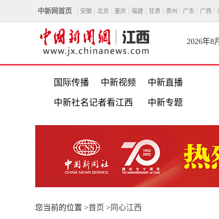
中新网首页
安徽
北京
重庆
福建
甘肃
贵州
广东
广西
2026年
国际传播
中新视频
中新直播
中新社名记者看江西
中新专题
您当前的位置 >
首页
>
同心江西