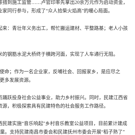
到施工监管……卢官印率先拿出20余万元作为启动资金，
家同行参与，形成了“众人拾柴火焰高”的暖心局面。
来：青壮年义务出工，帮忙搬运建材、平整路基；老人小孩
7米的钢筋水泥大桥终于横跨河面，实现了人车通行无阻。
使命；作为一名企业家，反哺社会、回报家乡，是应尽之
入更多发展资源。
踊跃投身社会公益事业，助力乡村振兴。同时，民建江西省
资源，积极探索具有民建特色的社会服务工作路径。
建实施“音乐响起”乡村音乐教室公益项目，目前累计建成
年儿童。支持民建南昌市委会和民建抚州市委会开展“稻子熟了”