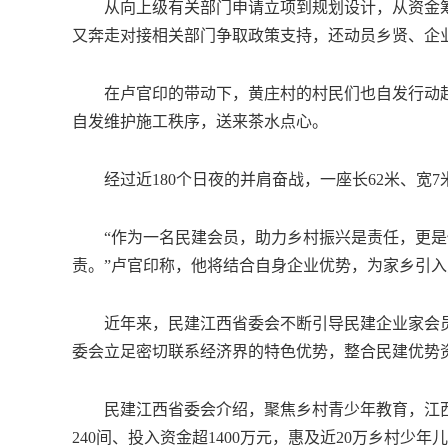
从向上级有关部门申请立项到规划设计，从资金筹措
又奔走对接相关部门争取政策支持，还动员乡贤、企业
在卢官印的带动下，黄庄村的村民们也自发行动起
自发维护施工秩序，送来茶水点心。
经过近180个日夜的并肩奋战，一座长62米、宽
“作为一名民建会员，助力乡村振兴是责任，更是
责。”卢官印称，他将结合自身企业优势，为家乡引
近年来，民建江西省委会不断引导民建企业家会员
委会立足密切联系经济界的特色优势，整合民建优势
民建江西省委会介绍，聚焦乡村青少年教育，江西民
240间、投入资金超1400万元，惠及近20万乡村少