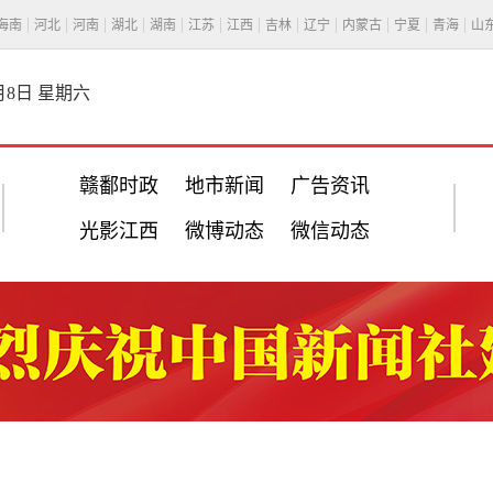
海南
河北
河南
湖北
湖南
江苏
江西
吉林
辽宁
内蒙古
宁夏
青海
山
8月8日 星期六
赣鄱时政
地市新闻
广告资讯
光影江西
微博动态
微信动态