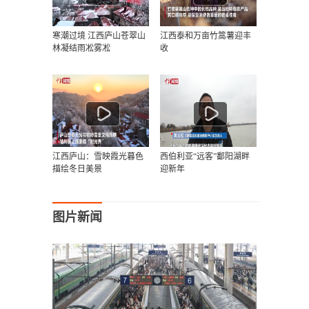
寒潮过境 江西庐山苍翠山
江西泰和万亩竹篙薯迎丰
林凝结雨凇雾凇
收
江西庐山：雪映霞光暮色
西伯利亚“远客”鄱阳湖畔
描绘冬日美景
迎新年
图片新闻