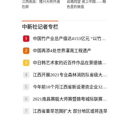
江西南昌：隆兴大桥开通
丝路回望·瓷上中国——釉
在即
色里的敦煌
中新社记者专栏
中国竹产业总产值达4153亿元 “以竹代塑”倡
中国再添4处世界灌溉工程遗产
中日韩艺术家的近百件作品在景德镇展出
江西开展2021专业森林消防队省级大比武
今年前10个月江西省新设港资企业325家
2021南昌赛艇大师赛暨赣粤城际联赛开赛
江西省重旱范围扩大 部分地区或将连旱