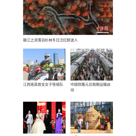
赣江之滨落羽杉林冬日泛红醉迷人
江西南昌首支女子铁骑队
中国铁路元旦假期运输启
动