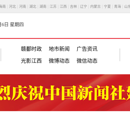
海南
河北
河南
湖北
湖南
江苏
江西
吉林
辽宁
内蒙古
宁夏
青海
山
8月6日 星期四
赣鄱时政
地市新闻
广告资讯
光影江西
微博动态
微信动态