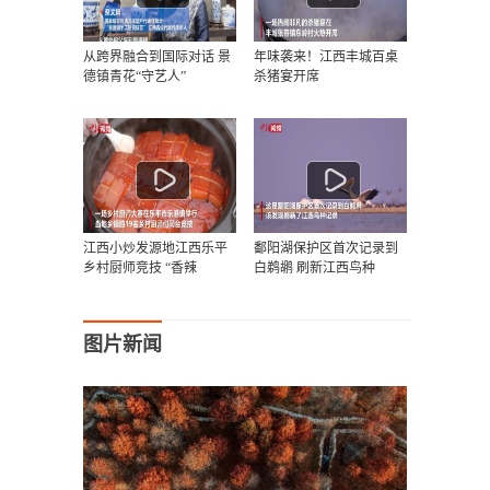
从跨界融合到国际对话 景
年味袭来！江西丰城百桌
德镇青花“守艺人”
杀猪宴开席
江西小炒发源地江西乐平
鄱阳湖保护区首次记录到
乡村厨师竞技 “香辣
白鹈鹕 刷新江西鸟种
图片新闻