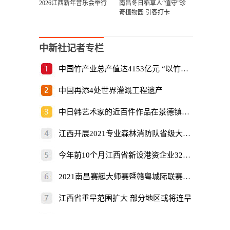
2026江西新年音乐会举行
南昌冬日稻草人“值守”珍
奇植物园 引客打卡
中新社记者专栏
中国竹产业总产值达4153亿元 “以竹代塑”倡
中国再添4处世界灌溉工程遗产
中日韩艺术家的近百件作品在景德镇展出
江西开展2021专业森林消防队省级大比武
今年前10个月江西省新设港资企业325家
2021南昌赛艇大师赛暨赣粤城际联赛开赛
江西省重旱范围扩大 部分地区或将连旱