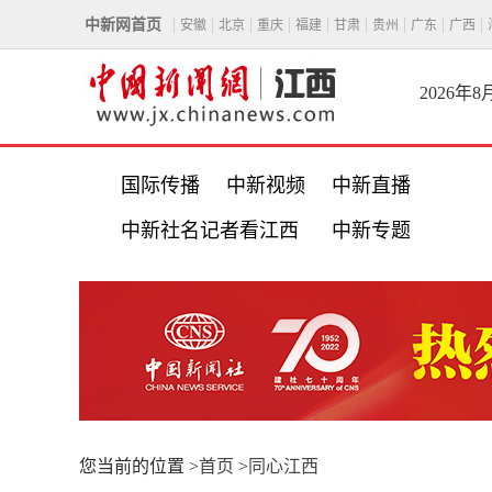
中新网首页
安徽
北京
重庆
福建
甘肃
贵州
广东
广西
2026年
国际传播
中新视频
中新直播
中新社名记者看江西
中新专题
您当前的位置 >
首页
>
同心江西