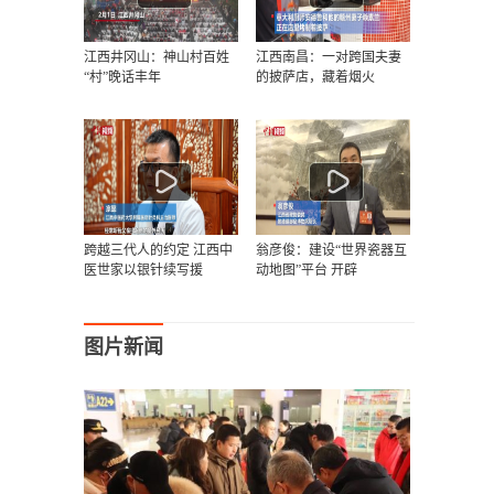
江西井冈山：神山村百姓
江西南昌：一对跨国夫妻
“村”晚话丰年
的披萨店，藏着烟火
跨越三代人的约定 江西中
翁彦俊：建设“世界瓷器互
医世家以银针续写援
动地图”平台 开辟
图片新闻