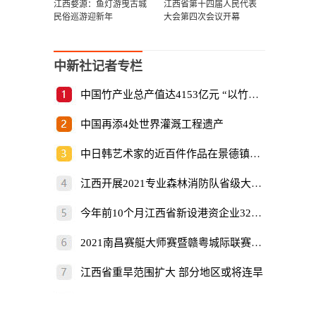
江西婺源：鱼灯游曳古城
江西省第十四届人民代表
民俗巡游迎新年
大会第四次会议开幕
中新社记者专栏
中国竹产业总产值达4153亿元 “以竹代塑”倡
中国再添4处世界灌溉工程遗产
中日韩艺术家的近百件作品在景德镇展出
江西开展2021专业森林消防队省级大比武
今年前10个月江西省新设港资企业325家
2021南昌赛艇大师赛暨赣粤城际联赛开赛
江西省重旱范围扩大 部分地区或将连旱