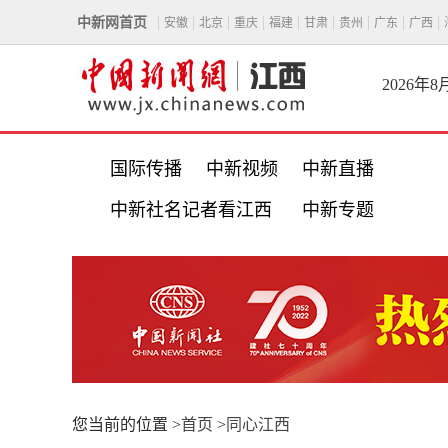
中新网首页
安徽
北京
重庆
福建
甘肃
贵州
广东
广西
2026年
国际传播
中新视频
中新直播
中新社名记者看江西
中新专题
您当前的位置 >
首页
>
同心江西