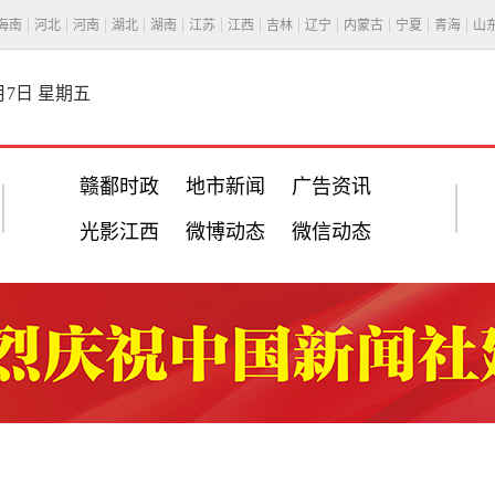
海南
河北
河南
湖北
湖南
江苏
江西
吉林
辽宁
内蒙古
宁夏
青海
山
8月7日 星期五
赣鄱时政
地市新闻
广告资讯
光影江西
微博动态
微信动态