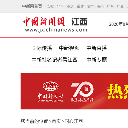
中新网首页
安徽
北京
重庆
福建
甘肃
贵州
广东
广西
2026年
国际传播
中新视频
中新直播
中新社名记者看江西
中新专题
您当前的位置 >
首页
>
同心江西