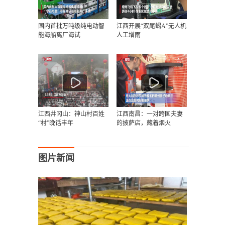
国内首批万吨级纯电动智
江西开展“双尾蝎A”无人机
能海船离厂海试
人工增雨
江西井冈山：神山村百姓
江西南昌：一对跨国夫妻
“村”晚话丰年
的披萨店，藏着烟火
图片新闻