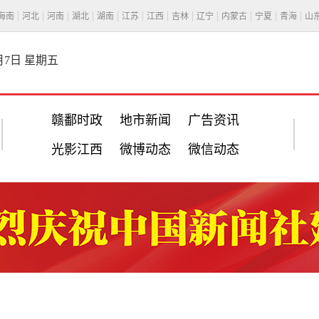
海南
河北
河南
湖北
湖南
江苏
江西
吉林
辽宁
内蒙古
宁夏
青海
山
8月7日 星期五
赣鄱时政
地市新闻
广告资讯
光影江西
微博动态
微信动态