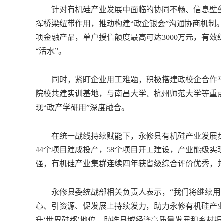
针对有机硅产业发展中面临的协同不畅、信息壁垒
挥桥梁纽带作用，推动构建“政企银会”沟通协商机制
项金融产品，单户授信额度最高可达3000万元，有
“活水”。
同时，紧盯企业用工难题，积极搭建政校企合作平
院校共建实训基地，与南昌大学、杭州师范大学等重
现“政产学研用”深度融合。
在统一战线持续赋能下，永修县有机硅产业发展步伐
44个项目建成投产，58个项目开工建设，产业能级
强，有机硅产业集群连续四年获省级综合评价优秀，
永修县委统战部相关负责人表示，“我们将继续用
心、引资源、促发展上持续发力，助力永修有机硅产
升‘世界硅都’地位、助推县域经济高质量发展和乡村振