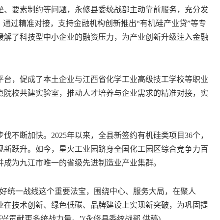
、要素制约等问题，永修县委统战部主动靠前服务，充分发
。通过精准对接，支持金融机构创新推出“有机硅产业贷”等专
效缓解了科技型中小企业的融资压力，为产业创新升级注入金融
台，促成了本土企业与江西省化学工业高级技工学校等职业
点院校共建实验室，推动人才培养与企业需求的精准对接，实
不断加快。2025年以来，全县新签约有机硅类项目36个，
实现新跃升。如今，星火工业园跻身全国化工园区综合竞争力百
并成为九江市唯一的省级先进制造业产业集群。
好统一战线这个重要法宝，围绕中心、服务大局，在聚人
业在技术创新、绿色低碳、品牌建设上实现新突破，为巩固提
兴贡献更多统战力量。”(永修县委统战部 供稿)