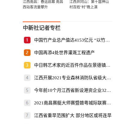
江西南昌：春运启幕 南昌
江西井冈山：第十届神山
西站客流量攀升
村百姓“村”晚上演
中新社记者专栏
中国竹产业总产值达4153亿元 “以竹代塑”倡
中国再添4处世界灌溉工程遗产
中日韩艺术家的近百件作品在景德镇展出
江西开展2021专业森林消防队省级大比武
今年前10个月江西省新设港资企业325家
2021南昌赛艇大师赛暨赣粤城际联赛开赛
江西省重旱范围扩大 部分地区或将连旱