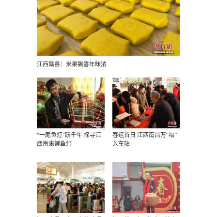
江西赣县：米果飘香年味浓
“一尾鱼灯”跃千年 探寻江
春运首日 江西南昌万“福”
西南康鲤鱼灯
入车站