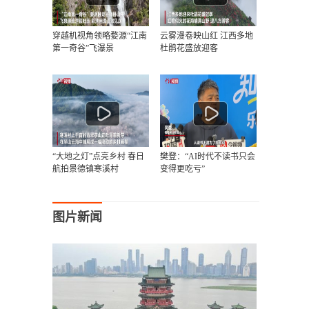
穿越机视角领略婺源“江南
云雾漫卷映山红 江西多地
第一奇谷”飞瀑景
杜鹃花盛放迎客
“大地之灯”点亮乡村 春日
樊登：“AI时代不读书只会
航拍景德镇寒溪村
变得更吃亏”
图片新闻