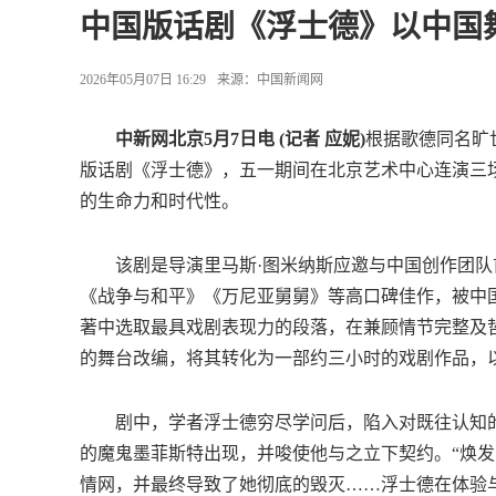
中国版话剧《浮士德》以中国
2026年05月07日 16:29
来源：
中国新闻网
中新网北京5月7日电 (记者 应妮)
根据歌德同名旷
版话剧《浮士德》，五一期间在北京艺术中心连演三
的生命力和时代性。
该剧是导演里马斯·图米纳斯应邀与中国创作团队首
《战争与和平》《万尼亚舅舅》等高口碑佳作，被中
著中选取最具戏剧表现力的段落，在兼顾情节完整及
的舞台改编，将其转化为一部约三小时的戏剧作品，
剧中，学者浮士德穷尽学问后，陷入对既往认知的
的魔鬼墨菲斯特出现，并唆使他与之立下契约。“焕发
情网，并最终导致了她彻底的毁灭……浮士德在体验