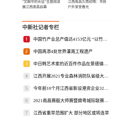
“文献中的长征”主题阅读
江西南昌久雨初晴：市民
展江西南昌启幕
户外享受春光
中新社记者专栏
中国竹产业总产值达4153亿元 “以竹代塑”倡
中国再添4处世界灌溉工程遗产
中日韩艺术家的近百件作品在景德镇展出
江西开展2021专业森林消防队省级大比武
今年前10个月江西省新设港资企业325家
2021南昌赛艇大师赛暨赣粤城际联赛开赛
江西省重旱范围扩大 部分地区或将连旱