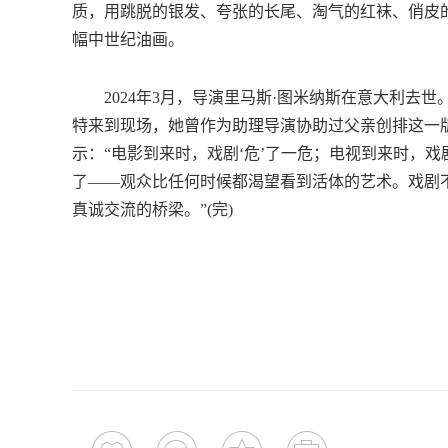
质，用跳脱的银发、夸张的长尾、淘气的红袜、俏皮
幅中世纪油画。
2024年3月，导演里马斯·图米纳斯在意大利去世
特来到现场，她曾作为助理导演协助过父亲创排这一
示：“电影到来时，戏剧‘危’了一危；电视到来时，戏
了——观众比任何时候都渴望看到活体的艺术。戏剧
真诚交流的桥梁。”(完)