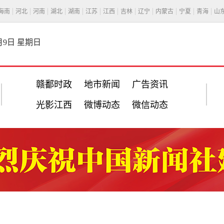
海南
河北
河南
湖北
湖南
江苏
江西
吉林
辽宁
内蒙古
宁夏
青海
山
8月9日 星期日
赣鄱时政
地市新闻
广告资讯
光影江西
微博动态
微信动态