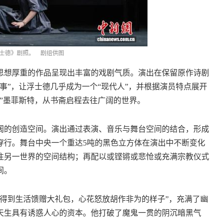
士德》剧照。 剧组供图
想厚重的作品呈现出丰富的戏剧气质。演出在保留原作诗剧
事”，让浮士德几乎成为一个“现代人”，并根据演员特点展开
”墨菲斯特，从书斋启程去往广阔的世界。
的创造空间。演出通过表演、音乐与舞台空间的结合，形成
穿行。舞台中央一个重达5吨的黑色立方体在演出中不断变化
往另一世界的空间结构；再配以或铿锵或悲怆或充满宗教仪式
间。
到生活馈赠大礼包，心花怒放胡作非为的样子”，充满了幽
天生具有诱惑人心的资本。他打破了魔鬼一贯的阴沉暗黑气