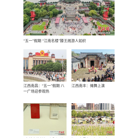
“五一”假期 “江南名楼”滕王阁游人如织
江西南昌：“五一”假期 八
江西南丰：傩舞上演
一广场迎参观热