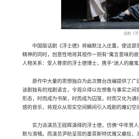
话剧《浮
中国版话剧《浮士德》将幽默注入庄重，使这部思
精神的同时，创意性地将其视作一则有“寓言意味的故
人物关系：受人尊崇的浮士德博士，携手“迷人的魔鬼
原作中大量的思想独白为此次舞台改编提供了广阔
该剧独有的戏剧语言，令观众得以在想象与事实之间
形态，时而成为书架，时而成为囚笼，时而又化为通
感的音乐，将观众从现实空间瞬间引入戏剧的魔幻空
实力派演员王砚辉演绎的浮士德，仿佛“中年男人得
默与滑稽。而演员尹昉呈现的墨菲斯特优雅又癫狂，