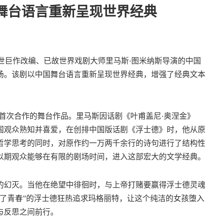
舞台语言重新呈现世界经典
世巨作改编、已故世界戏剧大师里马斯·图米纳斯导演的中国
场。该剧以中国舞台语言重新呈现世界经典，增强了经典文本
次合作的舞台作品。里马斯因话剧《叶甫盖尼·奥涅金》
国观众熟知并喜爱，在创排中国版话剧《浮士德》时，他从原
哲学思考的同时，对原作约一万两千余行的诗句进行了结构性
以期观众能够在有限的剧场时间，进入这部宏大的文学经典。
幻灭。当他在绝望中徘徊时，与上帝打赌要赢得浮士德灵魂
了青春”的浮士德狂热追求玛格丽特，让这个纯洁的女孩堕入
与反思之间前行。