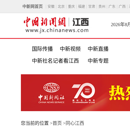
中新网首页
安徽
北京
重庆
福建
甘肃
贵州
广东
广西
2026年
国际传播
中新视频
中新直播
中新社名记者看江西
中新专题
您当前的位置 >
首页
>
同心江西