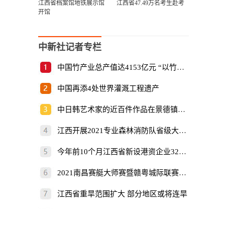
江西省档案馆地铁展示馆
江西省47.49万名考生赴考
开馆
中新社记者专栏
中国竹产业总产值达4153亿元 “以竹代塑”倡
中国再添4处世界灌溉工程遗产
中日韩艺术家的近百件作品在景德镇展出
江西开展2021专业森林消防队省级大比武
今年前10个月江西省新设港资企业325家
2021南昌赛艇大师赛暨赣粤城际联赛开赛
江西省重旱范围扩大 部分地区或将连旱