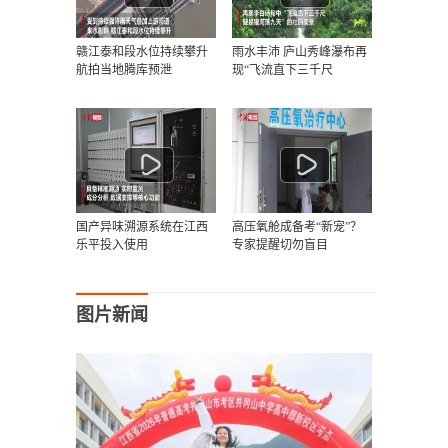
赣江泰和段水位持续攀升
雨水丰沛 庐山秀峰瀑布再
航拍当地腾库预泄
现“飞流直下三千尺
国产异味溯源系统在江西
高压氧舱成备考“新宠”？
乐平投入使用
专家提醒切勿盲目
图片新闻