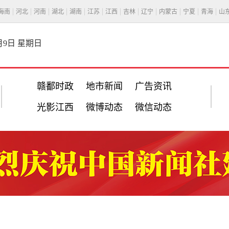
海南
河北
河南
湖北
湖南
江苏
江西
吉林
辽宁
内蒙古
宁夏
青海
山
8月9日 星期日
赣鄱时政
地市新闻
广告资讯
光影江西
微博动态
微信动态